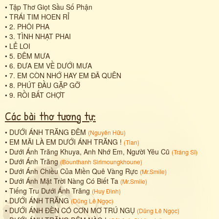
•
Tập Thơ Giọt Sầu Số Phận
•
TRÁI TIM HOEN RỈ
•
2. PHÔI PHA
•
3. TÌNH NHẠT PHAI
•
LẺ LOI
•
5. ĐÊM MƯA
•
6. ĐƯA EM VỀ DƯỚI MƯA
•
7. EM CÒN NHỚ HAY EM ĐÃ QUÊN
•
8. PHÚT ĐẦU GẶP GỠ
•
9. RỒI BẤT CHỢT
Các bài thơ tương tự:
•
DƯỚI ÁNH TRĂNG ĐÊM
(
Nguyên Hữu
)
•
EM MÃI LÀ EM DƯỚI ÁNH TRĂNG !
(
Tlan
)
•
Dưới Ánh Trăng Khuya, Anh Nhớ Em, Người Yêu Cũ
(
Tráng Sĩ
)
•
Dưới Ánh Trăng
(
Bounthanh Sirimoungkhoune
)
•
Dưới Ánh Chiều Của Miền Quê Vàng Rực
(
Mr.Smile
)
•
Dưới Ánh Mặt Trời Nàng Có Biết Ta
(
Mr.Smile
)
•
Tiếng Tru Dưới Ánh Trăng
(
Huy Đình
)
•
DƯỚI ÁNH TRĂNG
(
Dũng Lê Ngọc
)
•
DƯỚI ÁNH ĐÈN CÓ CƠN MƠ TRÚ NGỤ
(
Dũng Lê Ngọc
)