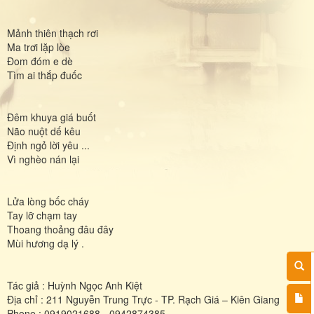
Mảnh thiên thạch rơi
Ma trơi lặp lòe
Đom đóm e dè
Tìm ai thắp đuốc
Đêm khuya giá buốt
Não nuột dế kêu
Định ngỏ lời yêu ...
Vì nghèo nán lại
Lửa lòng bốc cháy
Tay lỡ chạm tay
Thoang thoảng đâu đây
Mùi hương dạ lý .
Tác giả : Huỳnh Ngọc Anh Kiệt
Địa chỉ : 211 Nguyễn Trung Trực - TP. Rạch Giá – Kiên Giang
Phone : 0919021688 - 0942874385