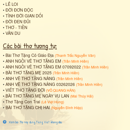
•
LẺ LOI
•
ĐỜI ĐƠN ĐỘC
•
TÌNH ĐỜI GIAN DỐI
•
ĐỜI ĐEN ĐỦI
•
THƠ - TIỀN
•
VÂN DU
Các bài thơ tương tự:
•
Bài Thơ Tặng Cô Giáo Địa
(
Thanh Trắc Nguyễn Văn
)
•
ANH NGỒI VẼ THƠ TẶNG EM
(
Trần Minh Hiền
)
•
ANH NGỒI VẼ THƠ TẶNG EM 07092022
(
Trần Minh Hiền
)
•
BÀI THƠ TẶNG MẸ 2025
(
Trần Minh Hiền
)
•
ANH VẼ THƠ TẶNG NÀNG
(
Trần Minh Hiền
)
•
ANH VẼ THƠ TẶNG NÀNG 03262026
(
Trần Minh Hiền
)
•
VIẾT THƠ TẶNG ĐỜI
(
VÕ QUANG HÂN
)
•
BÀI THƠ TẶNG MẸ NGÀY VU LAN
(
Mai Thúy Hải
)
•
Thơ Tặng Con Trai
(
Lê Việt Hùng
)
•
BÀI THƠ TẶNG CHỊ HAI
(
Nguyễn Đình Hiệp
)
Xem bai tho nay dung Tieng Viet khong dau