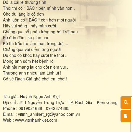
Đó là cái lẽ thường tình ,
Thôi thì có " BÁC " bên mình vẫn hơn .
Cho dù lặng lẽ cô đơn
Anh luôn có " BÁC " còn hơn mọi người
Hãy vui sống , hãy mĩm cười
Chẳng qua số phận từng người Trời ban
Kẻ đơn độc , kẻ gian nan
Kẻ thì trắc trở lầm than trong đời ...
Chẳng qua vai diễn từng người
Dù cho có khóc hay cười thế thôi ...
Mong anh sớm hết bệnh rồi
Anh hài mang lại cho đời niềm vui .
Thương anh nhiều lắm Linh ui !
Có về Rạch Giá ghé chơi em chờ !
Tác giả : Huỳnh Ngọc Anh Kiệt
Địa chỉ : 211 Nguyễn Trung Trực - TP. Rạch Giá – Kiên Giang
Phone : 0919021688 - 0942874385
E mail : vitinh_anhkiet_rg@yahoo.com.vn
Web : www.vitinhanhkiet.com