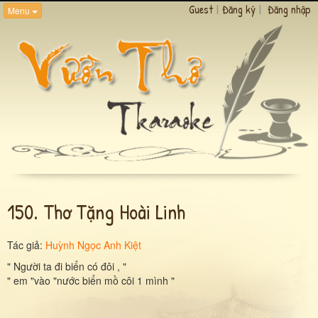
Guest
|
Đăng ký
|
Đăng nhập
Menu
150. Thơ Tặng Hoài Linh
Tác giả:
Huỳnh Ngọc Anh Kiệt
" Người ta đi biển có đôi , "
" em "vào "nước biển mồ côi 1 mình "