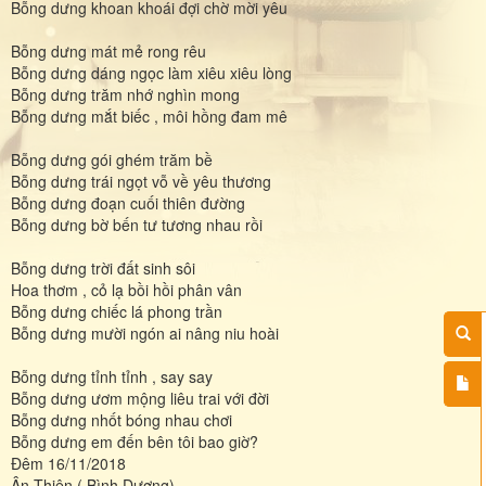
Bỗng dưng khoan khoái đợi chờ mời yêu
Bỗng dưng mát mẻ rong rêu
Bỗng dưng dáng ngọc làm xiêu xiêu lòng
Bỗng dưng trăm nhớ nghìn mong
Bỗng dưng mắt biếc , môi hồng đam mê
Bỗng dưng gói ghém trăm bề
Bỗng dưng trái ngọt vỗ về yêu thương
Bỗng dưng đoạn cuối thiên đường
Bỗng dưng bờ bến tư tương nhau rồi
Bỗng dưng trời đất sinh sôi
Hoa thơm , cỏ lạ bồi hồi phân vân
Bỗng dưng chiếc lá phong trần
Bỗng dưng mười ngón ai nâng niu hoài
Bỗng dưng tỉnh tỉnh , say say
Bỗng dưng ươm mộng liêu trai với đời
Bỗng dưng nhốt bóng nhau chơi
Bỗng dưng em đến bên tôi bao giờ?
Đêm 16/11/2018
Ân Thiên ( Bình Dương)