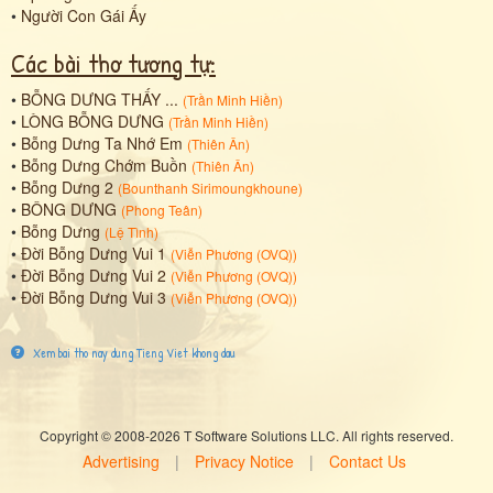
•
Người Con Gái Ấy
Các bài thơ tương tự:
•
BỖNG DƯNG THẤY ...
(
Trần Minh Hiền
)
•
LÒNG BỖNG DƯNG
(
Trần Minh Hiền
)
•
Bỗng Dưng Ta Nhớ Em
(
Thiên Ân
)
•
Bỗng Dưng Chớm Buồn
(
Thiên Ân
)
•
Bỗng Dưng 2
(
Bounthanh Sirimoungkhoune
)
•
BÔNG DƯNG
(
Phong Teân
)
•
Bỗng Dưng
(
Lệ Tình
)
•
Đời Bỗng Dưng Vui 1
(
Viễn Phương (OVQ)
)
•
Đời Bỗng Dưng Vui 2
(
Viễn Phương (OVQ)
)
•
Đời Bỗng Dưng Vui 3
(
Viễn Phương (OVQ)
)
Xem bai tho nay dung Tieng Viet khong dau
Copyright © 2008-2026 T Software Solutions LLC. All rights reserved.
Advertising
|
Privacy Notice
|
Contact Us