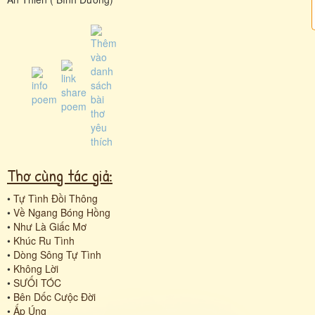
Thơ cùng tác giả:
•
Tự Tình Đồi Thông
•
Về Ngang Bóng Hồng
•
Như Là Giấc Mơ
•
Khúc Ru Tình
•
Dòng Sông Tự Tình
•
Không Lời
•
SƯỐI TÓC
•
Bên Dốc Cưộc Đời
•
Ấp Úng