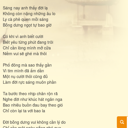
Sáng nay anh thấy đời lạ
Không còn nặng những âu lo
Ly cà phê quen mỗi sáng
Bỗng dưng ngọt tự bao giờ
Có khi vì anh biết cười
Biết yêu từng phút đang trôi
Chỉ cần lòng mình mở cửa
Niềm vui sẽ ghé mà thôi
Phố đông mà sao thấy gần
Vì tim mình đã ấm dần
Một nụ cười thôi cũng đủ
Làm đời rực sáng muôn phần
Ta bước theo nhịp chân rộn rã
Nghe đời như khúc hát ngân nga
Bao nhiêu buồn đau bay theo gió
Chỉ còn lại ta với bao la
Đời bỗng dưng vui không cần lý do
Chỉ cần một ngày nắng ghé qua