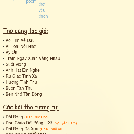
Thơ cùng tác giả:
•
Áo Tím Về Đâu
•
Ai Hoài Nỗi Nhớ
•
Ấy Ơi!
•
Trăm Ngày Xuân Vắng Nhau
•
Suối Mộng
•
Anh Hát Em Nghe
•
Ru Giấc Tình Xa
•
Hương Tình Thu
•
Buồn Tàn Thu
•
Bến Nhớ Tàn Đông
Các bài thơ tương tự:
•
Đối Bóng
(
Trần Đức Phổ
)
•
Đón Chào Đội Bóng U23
(
Nguyễn Lâm
)
•
Đợi Bóng Đò Xưa
(
Hoa Thuỷ Vu
)