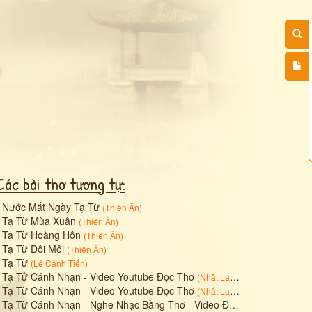
Các bài thơ tương tự:
•
Nước Mắt Ngày Tạ Từ
(
Thiên Ân
)
•
Tạ Từ Mùa Xuân
(
Thiên Ân
)
•
Tạ Từ Hoàng Hôn
(
Thiên Ân
)
•
Tạ Từ Đôi Môi
(
Thiên Ân
)
•
Tạ Từ
(
Lê Cảnh Tiến
)
•
Tạ Tử Cánh Nhạn - Video Youtube Đọc Thơ
(
Nhất Lang (Nguyễn Thành Sáng)
•
Tạ Từ Cánh Nhạn - Video Youtube Đọc Thơ
(
Nhất Lang (Nguyễn Thành Sáng)
•
Tạ Từ Cánh Nhạn - Nghe Nhạc Bằng Thơ - Video Đọc Thơ
(
Nhất Lang 