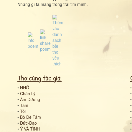
Những gì ta mang trong trái tim mình.
Thơ cùng tác giả:
•
NHỚ
•
Chân Lý
•
Âm Dương
•
Tâm
•
Tôi
•
Bồ Đề Tâm
•
Đức-Đạo
•
Ý VÀ TÌNH