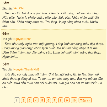
Đêm
Tác giả:
Yên Chi
Đêm người. Nở đóa quỳnh hoa. Đêm ta. Đối mộng. Vỡ òa hồn trăng.
Nửa giấc. Nghe lạ chiếu chăn. Nếp sầu. Mở, gấp. Nhàu nhăn chất đời.
Đêm sâu. Khản tiếng mưa rơi. Trải lòng. Vụng tiếng khóc cười. Nhiêu
khê...
Đêm
Tác giả:
Nguyên Nhân
Đêm như thủy ngân trên mặt gương. Lóng lánh dịu dàng màu độc dược.
Bóng không gian chập chờn lạnh buốt. Mơ hồ trôi tiếng nhạc đưa ma. .
Đêm thăm thẳm như đáy giếng sâu. Lung linh một vành trăng thoi thóp.
Nghe linh...
Đêm
Tác giả:
Nguyễn Thanh Khiết
Trời đất, cỏ, cây màu tối thẫm. Chỗ ta ngồi trăng lặn từ lâu. Giun dế
khóc thương dòng lệ ấm. Ta cố tìm em nào thấy đâu. Em mịt mù xa đâu
có biết. Mưa đầu mùa như nổi buồn trôi. Gởi gió cho em lời tha thiết. Là
chút...
1
2
3
4
5
6
7
8
9
10
Tiếp >>