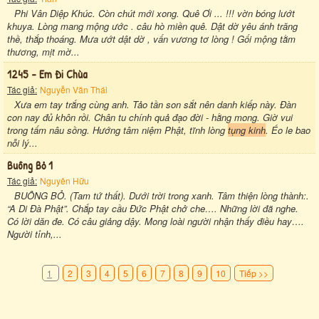
Phi Vân Diệp Khúc. Còn chút mới xong. Quê Ơi ... !!! vờn bóng lướt
khuya. Lòng mang mộng ước . câu hò miền quê. Dật dờ yêu ánh trăng
thề, thắp thoáng. Mưa ướt dật dờ , vấn vương tơ lòng ! Gối mộng tằm
thương, mịt mờ...
1245 - Em Đi Chùa
Tác giả:
Nguyễn Văn Thái
Xưa em tay trắng cùng anh. Tảo tần son sắt nên danh kiếp này. Đàn
con nay đủ khôn rồi. Chân tu chính quả đạo đời - hằng mong. Giờ vui
trong tấm nâu sồng. Hướng tâm niệm Phật, tĩnh lòng
tụng kinh
. Éo le bao
nỗi lý...
Buông Bỏ 1
Tác giả:
Nguyên Hữu
BUÔNG BỎ. (Tam tứ thất). Dưới trời trong xanh. Tâm thiện lòng thành:.
“A Di Đà Phật”. Chắp tay cầu Đức Phật chở che…. Những lời đã nghe.
Có lời dăn đe. Có câu giảng dậy. Mong loài người nhận thấy điều hay….
Người tỉnh,...
1
2
3
4
5
6
7
8
9
10
Tiếp >>