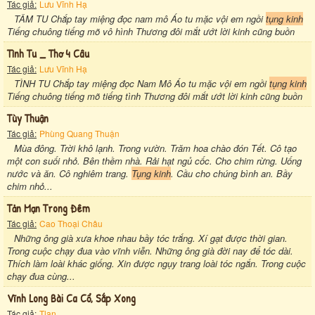
Tác giả:
Lưu Vĩnh Hạ
TÂM TU Chắp tay miệng đọc nam mô Áo tu mặc vội em ngồi
tụng kinh
Tiếng chuông tiếng mõ vô hình Thương đôi mắt ướt lời kinh cũng buồn
Tình Tu _ Thơ 4 Câu
Tác giả:
Lưu Vĩnh Hạ
TÌNH TU Chắp tay miệng đọc Nam Mô Áo tu mặc vội em ngồi
tụng kinh
Tiếng chuông tiếng mõ tiếng tình Thương đôi mắt ướt lời kinh cũng buồn
Tùy Thuận
Tác giả:
Phùng Quang Thuận
Mùa đông. Trời khô lạnh. Trong vườn. Trăm hoa chào đón Tết. Cô tạo
một con suối nhỏ. Bên thềm nhà. Rải hạt ngủ cốc. Cho chim rừng. Uống
nước và ăn. Cô nghiêm trang.
Tụng kinh
. Cầu cho chúng bình an. Bầy
chim nhỏ...
Tản Mạn Trong Đêm
Tác giả:
Cao Thoại Châu
Những ông già xưa khoe nhau bầy tóc trắng. Xí gạt được thời gian.
Trong cuộc chạy đua vào vĩnh viễn. Những ông già đời nay để tóc dài.
Thích làm loài khác giống. Xin được ngụy trang loài tóc ngắn. Trong cuộc
chạy đua cùng...
Vĩnh Long Bài Ca Cổ, Sắp Xong
Tác giả:
Tlan