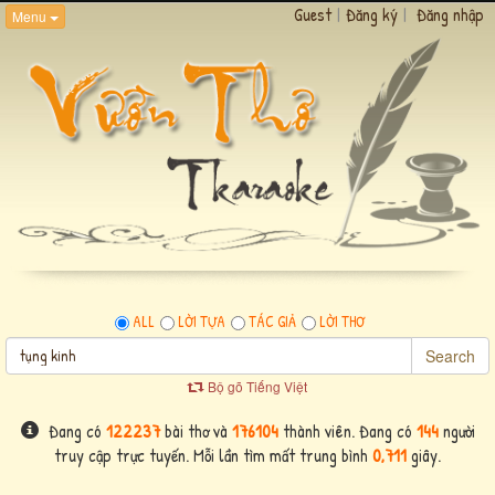
Guest
|
Đăng ký
|
Đăng nhập
Menu
ALL
LỜI TỰA
TÁC GIẢ
LỜI THƠ
Search
Bộ gõ Tiếng Việt
Đang có
122237
bài thơ và
176104
thành viên. Đang có
144
người
truy cập trực tuyến. Mỗi lần tìm mất trung bình
0,711
giây.