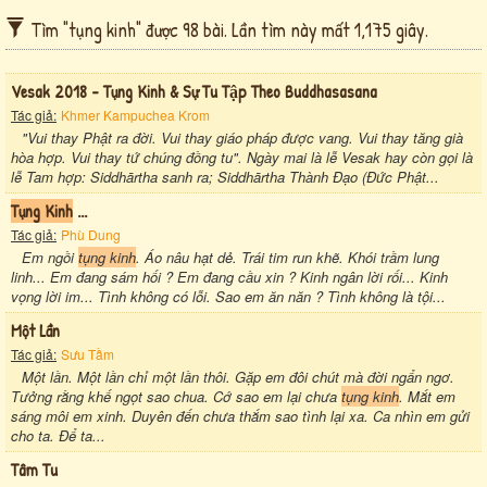
Tìm "tụng kinh" được 98 bài. Lần tìm này mất 1,175 giây.
Vesak 2018 - Tụng Kinh & Sự Tu Tập Theo Buddhasasana
Tác giả:
Khmer Kampuchea Krom
"Vui thay Phật ra đời. Vui thay giáo pháp được vang. Vui thay tăng già
hòa hợp. Vui thay tứ chúng đồng tu". Ngày mai là lễ Vesak hay còn gọi là
lễ Tam hợp: Siddhārtha sanh ra; Siddhārtha Thành Đạo (Đức Phật...
Tụng Kinh
...
Tác giả:
Phù Dung
Em ngồi
tụng kinh
. Áo nâu hạt dẻ. Trái tim run khẽ. Khói trầm lung
linh... Em đang sám hối ? Em đang cầu xin ? Kinh ngân lời rối... Kinh
vọng lời im... Tình không có lỗi. Sao em ăn năn ? Tình không là tội...
Một Lần
Tác giả:
Sưu Tầm
Một lần. Một lần chỉ một lần thôi. Gặp em đôi chút mà đời ngẩn ngơ.
Tưởng rằng khế ngọt sao chua. Cớ sao em lại chưa
tụng kinh
. Mắt em
sáng môi em xinh. Duyên đến chưa thắm sao tình lại xa. Ca nhìn em gửi
cho ta. Để ta...
Tâm Tu