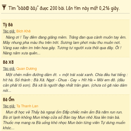
Tìm "bãâ© ãâ¡i" được 200 bài. Lần tìm này mất 0,216 giây.
Tỳ Bà
Tác giả:
Bích Khê
Nàng ơi ! Tay đêm đang giăng mềm. Trăng đan qua cành muôn tay êm.
Mây nhung pha màu thu trên trời. Sương lam phơi màu thu muôn nơi.
Vàng sao nằm im trên hoa gầy. Tương tư người xưa thôi qua đây. Ôi !
Nàng năm xưa quên...
Bà Xã
Tác giả:
Quan Dương
Một chén mắm đường dầm ớt. + một trái xoài xanh. Chia đều hai tiếng :
hít hà. Số thành : Bà Xã. Ngọt - Chua - Cay + Hít Hà = Môi em đỏ. (đâu
cần phải tô son). Bà xã là người đẹp nhất trần gian. (chưa có gã nào dám
nói...
Bà Ốm
Tác giả:
Tạ Thanh Lan
Mun đi học về Thấy bà ngoại ốm Đắp chiếc mền ấm Bà nằm run run.
Bà ơi lạnh không Mun khép cửa sổ Bàn tay Mun nhỏ Xoa lên trán bà.
Thuốc mẹ mang ra Bà uống khó nhọc Mun bón từng viên Tự dưng muốn
khóc...