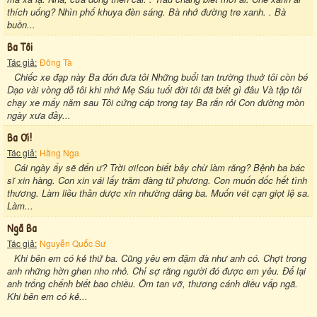
thích uống? Nhìn phố khuya đèn sáng. Bà nhớ đường tre xanh. . Bà
buồn...
Ba Tôi
Tác giả:
Đông Tà
Chiếc xe đạp này Ba đón đưa tôi Những buổi tan trường thuở tôi còn bé
Dạo vài vòng dỗ tôi khi nhớ Mẹ Sáu tuổi đời tôi đã biết gì đâu Và tập tôi
chạy xe mấy năm sau Tôi cứng cáp trong tay Ba rắn rỏi Con đường mòn
ngày xưa đầy...
Ba Ơi!
Tác giả:
Hằng Nga
Cái ngày ấy sẽ đến ư? Trời ơi!con biết bây chừ làm răng? Bệnh ba bác
sĩ xin hàng. Con xin vái lấy trăm đàng tứ phương. Con muốn dốc hết tình
thương. Làm liều thần dược xin nhường dâng ba. Muốn vét cạn giọt lệ sa.
Làm...
Ngã Ba
Tác giả:
Nguyễn Quốc Sư
Khi bên em có kẻ thứ ba. Cũng yêu em đậm đà như anh có. Chợt trong
anh những hờn ghen nho nhỏ. Chỉ sợ rằng người đó được em yêu. Để lại
anh trống chếnh biết bao chiều. Ôm tan vỡ, thương cánh diều vấp ngã.
Khi bên em có kẻ...