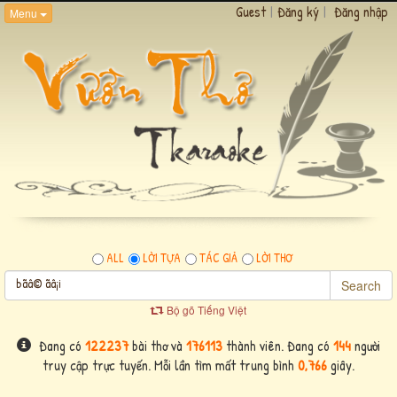
Guest
|
Đăng ký
|
Đăng nhập
Menu
ALL
LỜI TỰA
TÁC GIẢ
LỜI THƠ
Search
Bộ gõ Tiếng Việt
Đang có
122237
bài thơ và
176113
thành viên. Đang có
144
người
truy cập trực tuyến. Mỗi lần tìm mất trung bình
0,766
giây.