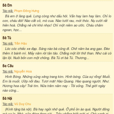
Bà Em
Tác giả:
Phạm Đông Hưng
Bà em ở làng quê. Lưng còng như dấu hỏi. Vẫn hay lam hay làm. Chỉ lo
con, cháu đói! Nào cắt cỏ, mò cua. Nào tưới rau, mót thóc. Nụ cười rất
hiền hoà. Chẳng nề chi khó nhọc! Chỉ một niềm ao ước. Cháu chăm
ngoan, học...
Bà Tú
Tác giả:
Trần Hậu
Lóc cóc chiếc xe đạp. Sáng nào bà cũng đi. Chở năm ba ang gạo. Đèo
thêm ít bánh mì. Mấy năm rồi tần tảo. Chẳng một lời thở than. Như cái cò
lặn lội. Nuôi bốn con một chồng. Bà Tú ơi bà Tú. Thương...
Ba Câu
Tác giả:
Nguyễn Hoa
Hình Bóng. Những xủng xẻng trang kim. Hình bóng. Của sự rỗng! Muối.
Em là muối. Ướp nỗi đau. Tươi mãi! Hào Quang. Hào quang người. Như.
Hương hoa cây! Trái tim. Nửa trăm năm nay - Tôi sống. Thế giới ngày
nào cũng...
Bà Nội
Tác giả:
Vũ Duy Chu
(Kính tặng bà nội). Bà hay ngồi nhớ quê. Ở phố ồn ào quá. Người đông
mà xa lạ. Nhà, cửa đóng then cài. . Trầu chẳng biết mời ai. Chè xanh ai