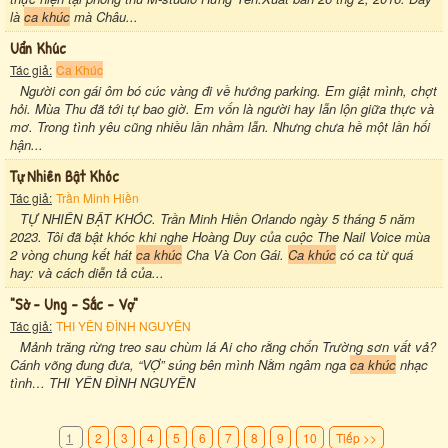
là
ca khúc
mà Châu...
Uẩn Khúc
Tác giả:
Ca Khúc
Người con gái ôm bó cúc vàng đi về hướng parking. Em giật mình, chợt
hỏi. Mùa Thu đã tới tự bao giờ. Em vốn là người hay lẫn lộn giữa thực và
mơ. Trong tình yêu cũng nhiều lần nhầm lẫn. Nhưng chưa hề một lần hối
hận...
Tự Nhiên Bật Khóc
Tác giả:
Trần Minh Hiền
TỰ NHIÊN BẬT KHÓC. Trần Minh Hiền Orlando ngày 5 tháng 5 năm
2023. Tôi đã bật khóc khi nghe Hoàng Duy của cuộc The Nail Voice mùa
2 vòng chung kết hát
ca khúc
Cha Và Con Gái.
Ca khúc
có ca từ quá
hay: và cách diễn tả của...
"sờ - Ung - Sắc - Vợ"
Tác giả:
THI YÊN ĐÌNH NGUYÊN
Mảnh trăng rừng treo sau chùm lá Ai cho rằng chốn Trường sơn vất vả?
Cánh võng đung đưa, “VỢ” súng bên mình Nằm ngâm nga
ca khúc
nhạc
tình… THI YÊN ĐÌNH NGUYÊN
1
2
3
4
5
6
7
8
9
10
Tiếp >>