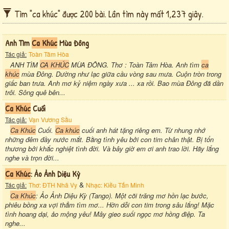
Tìm "ca khúc" được 200 bài. Lần tìm này mất 1,237 giây.
Anh Tìm
Ca Khúc
Mùa Đông
Tác giả:
Toàn Tâm Hòa
ANH TÌM
CA KHÚC
MÙA ĐÔNG. Thơ : Toàn Tâm Hòa. Anh tìm
ca
khúc
mùa Đông. Dường như lạc giữa cầu vòng sau mưa. Cuộn tròn trong
giấc ban trưa. Anh mơ kỷ niệm ngày xưa ... xa rồi. Bao mùa Đông đã dần
trôi. Sông quê bên...
Ca Khúc
Cuối
Tác giả:
Vạn Vương Sầu
Ca Khúc
Cuối.
Ca khúc
cuối anh hát tặng riêng em. Từ nhung nhớ
những đêm đầy nước mắt. Bằng tình yêu bởi con tim chân thật. Bị tổn
thương bởi khắc nghiệt tình đời. Và bây giờ em ơi anh trao lời. Hãy lắng
nghe và trọn đời...
Ca Khúc
: Ảo Ảnh Diệu Kỳ
&
Tác giả:
Thơ: ĐTH Nhã Vy
Nhạc: Kiều Tấn Minh
Ca Khúc
: Ảo Ảnh Diệu Kỳ (Tango). Một cõi trăng mơ hồn lạc bước,
phiêu bồng xa vợi thẳm tìm mơ... Hờn dỗi con tim trong sâu lắng! Mặc
tình hoang dại, ảo mộng yêu! Mây gieo suối ngọc mơ hồng điệp. Ta
nghe...