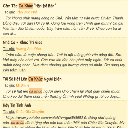
Cảm Tác
Ca Khúc
“hận Đồ Bàn”
Tác giả:
Trần Đức Phổ
Tôi không phải mang dòng họ Chế. Vẫn tâm tư vận nước Chiêm Thành.
Đồng điệu với dân Hời có lẽ. Cùng lưu vong trên chính quê mình? Cô gái
Việt làm dâu Chiêm quốc. Bảy trăm năm hồn vẫn đi về. Cháu con bà ai
còn ai...
Nhã Ca - Khúc Tri Giao
Tác giả:
Vương Anh Đào
Trăm năm lỡ cuộc phong trần. Trót là dệt mộng phù vân dâng đời. Sơn
khê mấy nẻo chơi vơi. Cốc xưa lần đến hồn phơi mây ngàn. Xót xa chút
mảnh hồng nhan. Nữa đêm chuông gọi hương vàng cố nhân. Dịu dàng tay
vén trầm luân...
Tôi Sẽ Hát Lên
Ca Khúc
Người Điên
Tác giả:
Mr.Smile
Tôi sẽ hát lên
ca khúc
người điên Cho chậm lại phút giây chiều muộn
Cho kéo dài thêm chút mến thương Ôi tình yêu! Những gì tôi có được...
Hãy Tin Tình Anh
Tác giả:
Châu Gia Chuyển
Https://www.youtube.com/watch?v=jgdGfG652-0. Đúng như quảng
cáo..
ca khúc
dành tặng cho các bạn thân thiết của Châu Gia Chuyển. Mv
thực hiện tại phòng thu M-studio Hưng Yên.Xuất bản 26 thg 2, 2016. Đây