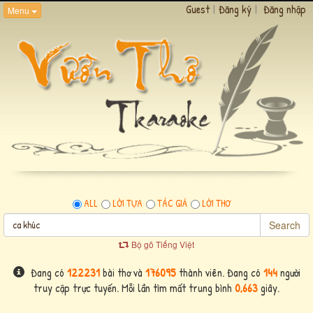
Guest
|
Đăng ký
|
Đăng nhập
Menu
ALL
LỜI TỰA
TÁC GIẢ
LỜI THƠ
Search
Bộ gõ Tiếng Việt
Đang có
122231
bài thơ và
176095
thành viên. Đang có
144
người
truy cập trực tuyến. Mỗi lần tìm mất trung bình
0,663
giây.