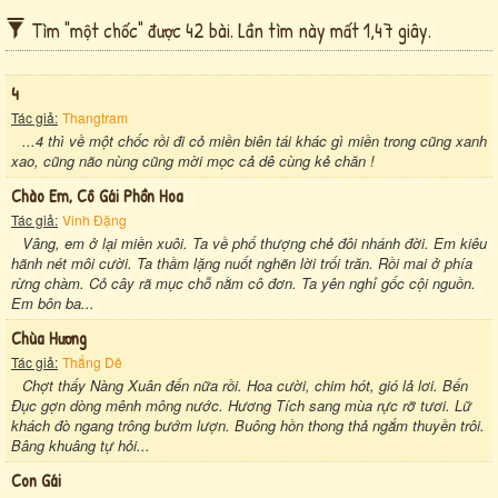
Tìm "một chốc" được 42 bài. Lần tìm này mất 1,47 giây.
4
Tác giả:
Thangtram
...4 thì về một chốc rồi đi cỏ miền biên tái khác gì miền trong cũng xanh
xao, cũng não nùng cũng mời mọc cả dê cùng kẻ chăn !
Chào Em, Cô Gái Phồn Hoa
Tác giả:
Vinh Đặng
Vâng, em ở lại miền xuôi. Ta về phố thượng chẻ đôi nhánh đời. Em kiêu
hãnh nét môi cười. Ta thầm lặng nuốt nghẽn lời trối trăn. Rồi mai ở phía
rừng chàm. Cỏ cây rã mục chỗ nằm cô đơn. Ta yên nghỉ gốc cội nguồn.
Em bôn ba...
Chùa Hương
Tác giả:
Thắng Dê
Chợt thấy Nàng Xuân đến nữa rồi. Hoa cười, chim hót, gió lả lơi. Bến
Đục gợn dòng mênh mông nước. Hương Tích sang mùa rực rỡ tươi. Lữ
khách đò ngang trông bướm lượn. Buông hồn thong thả ngắm thuyền trôi.
Bâng khuâng tự hỏi...
Con Gái