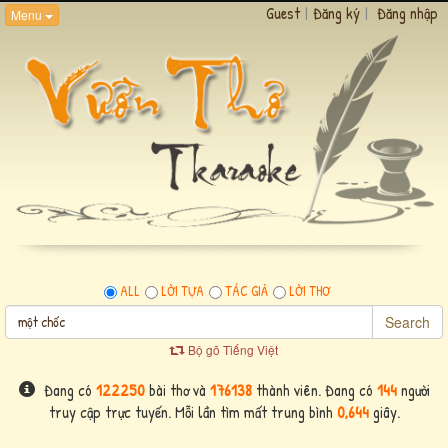
Guest
|
Đăng ký
|
Đăng nhập
Menu
ALL
LỜI TỰA
TÁC GIẢ
LỜI THƠ
Search
Bộ gõ Tiếng Việt
Đang có
122250
bài thơ và
176138
thành viên. Đang có
144
người
truy cập trực tuyến. Mỗi lần tìm mất trung bình
0,644
giây.