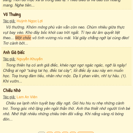
mang. Nghe tiền...
Vô Thường
Tác giả:
Huỳnh Ngọc Lợi
Vô thường. Khóm mỏng phù vân vẫn còn neo. Chùm nhiều giữa thực
vụt bay vèo. Kho đầy bốc khói cao trời ngất. Tí tẹo dư âm quyết liệt
theo...
Một chốc
vô tình vương níu mãi. Vài giây chẳng ngỡ lại cùng đèo!
Trơ cành bởi...
Anh Giả Điếc
Tác giả:
Nguyễn Khuyến
Trong thiên hạ có anh giả điếc, khéo ngơ ngơ ngác ngác, ngỡ là ngây!
Chẳng ai ngờ "sáng tai họ, điếc tai cày", lối điếc ấy sau này em muốn
học. Toạ trung đàm tiếu, nhân như mộc. Dạ lí phan viên, nhĩ tự hầu. (1).
Khi vườn...
Chiều Nhớ
Tác giả:
Lam An Viên
Chiều se lạnh nhìn tuyết bay đầy ngõ. Gió hiu hiu ru nhẹ những cành
trơ. Trong góc nhỏ lặng yên ngồi thẫn thờ. Anh tha thiết nhớ người tình bé
nhỏ. Nhớ thật nhiều những chiều trên đồi vắng. Khi nắng vàng rũ bóng
đón...