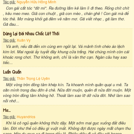
Tác giả:
Nguyễn Hữu Hồng Minh
Con gái cắt tóc "đờ mi". Ra đường lắm kẻ lầm lì đi theo. Rống chít chít
, kêu meo meo. Giả con chuột , giả con mèo , chán ghê ! Con gái mà để
tóc thề. Mơ màng khối gã đêm về nằm mơ. Gã viết nhạc , gã làm thơ.
Gã đau...
Dừng Lại Đời Nhau Chốc Lát Thôi
Tác giả:
Xuân Vy
Và anh, nếu đã đến xin cùng em ngồi lại. Vá mảnh tình chéo áo lệch
kim lơi. Mai ngoài ấy tuyết đầy khung cửa trắng. Hai chúng mình còn cái
khoác rong chơi. Thơ không anh, chỉ là vần thơ cạn. Ngàn câu hay sao
tiếc...
Luẩn Quẩn
Tác giả:
Thân Trọng Lệ Uyên
Một vòng tròn đồng tâm khép kín. Ta khoanh mình quằn quại u mê. Ta
oằn mình trong đau đớn ê chề. Nửa đời muộn, quên đi nửa đời muộn. Một
vòng tròn đồng tâm không hở. Thoát làm sao lỡ dở nửa đời. Nhớ làm sao
nỗi nhớ...
Mơ...
Tác giả:
Huyandrics
Khi lá cỏ ngủ quên không thức dậy. Một sớm mai gục xuống đất điêu
tàn. Đời như thể có điều gì vuột mất. Không đợi được ngày mắt chạm thu
sang. Hồn du mục xa đi trong dấu lệ. Phiêu diêu đi về đâu cõi hoang