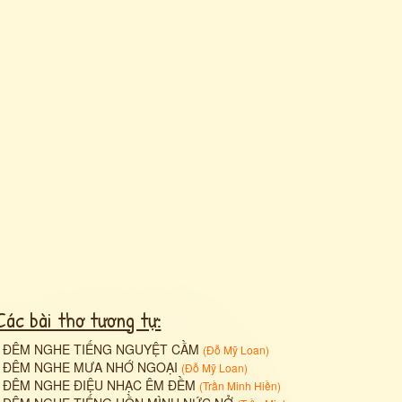
Các bài thơ tương tự:
•
ĐÊM NGHE TIẾNG NGUYỆT CẦM
(
Đỗ Mỹ Loan
)
•
ĐÊM NGHE MƯA NHỚ NGOẠI
(
Đỗ Mỹ Loan
)
•
ĐÊM NGHE ĐIỆU NHẠC ÊM ĐỀM
(
Trần Minh Hiền
)