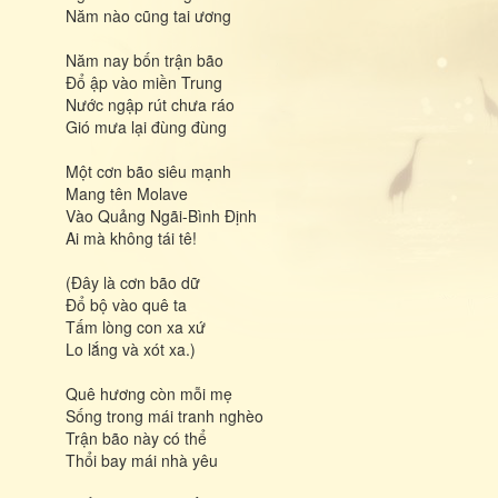
Năm nào cũng tai ương
Năm nay bốn trận bão
Đổ ập vào miền Trung
Nước ngập rút chưa ráo
Gió mưa lại đùng đùng
Một cơn bão siêu mạnh
Mang tên Molave
Vào Quảng Ngãi-Bình Định
Ai mà không tái tê!
(Đây là cơn bão dữ
Đổ bộ vào quê ta
Tấm lòng con xa xứ
Lo lắng và xót xa.)
Quê hương còn mỗi mẹ
Sống trong mái tranh nghèo
Trận bão này có thể
Thổi bay mái nhà yêu