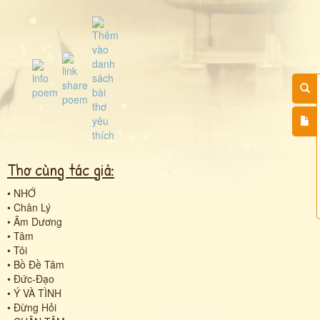
Thơ cùng tác giả:
•
NHỚ
•
Chân Lý
•
Âm Dương
•
Tâm
•
Tôi
•
Bồ Đề Tâm
•
Đức-Đạo
•
Ý VÀ TÌNH
•
Đừng Hỏi