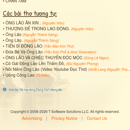
•
CHÂN TÂM
Các bài thơ tương tự:
•
ÔNG LÃO ĂN XIN .
(
Nguyên Hữu
)
•
THƯỢNG ĐẾ TRONG LAO ĐỘNG.
(
Nguyên Hữu
)
•
Ông Lão
(
Nguyễn Thành Sáng
)
•
Ông Lãọ.
(
Nguyễn Thành Sáng
)
•
TIẾN SĨ ĐÔNG LÀO
(
Trần Bảo Kim Thư
)
•
Đứa Bé Và Ông Lão
(
Trần Đức Phổ
&
Shel Silverstein
)
•
ÔNG LÃO VÀ CHIẾC THUYỀN ĐỘC MỘC
(
Dũng Lê Ngọc
)
•
Cô Gái Đông Lào Lên Thảm Đỏ,
(
Bùi Nguyên Phong
)
•
Nỗi Niềm Ông Lão (Video Youtube Đọc Thơ)
(
Nhất Lang (Nguyễn Thành Sáng)
•
Uổng Công Lao
(
Tú Điếc
)
Xem bai tho nay dung Tieng Viet khong dau
Copyright © 2008-2026 T Software Solutions LLC. All rights reserved.
Advertising
|
Privacy Notice
|
Contact Us