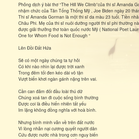
Phỏng dịch ý bài thơ “The Hill We Climb”của thi sĩ Amanda Go
nhậm chức của Tân Tổng Thống Mỹ , Joe Biden ngày 20 thá
Thi sĩ Amanda Gorman là một thi sĩ da màu 23 tuổi. Tiền nhâ
Châu Phi. Mẹ của thi sĩ nuôi dưỡng người thi sĩ phi thường n
được giải thưởng thơ toàn quốc nước Mỹ ( National Poet Laur
One for Whom Food is Not Enough “
Lên Đồi Đất Hứa
Sẽ có một ngày chúng ta tự hỏi
Có khi nào nhìn lại được trời xanh
Trong đêm tối đen kéo dài vô tận
Vượt biển khơi ngàn gánh nặng trên vai.
Cần can đảm đối đầu loài thú dữ
Chúng xoá tan đi cuộc sống bình thường
Được coi là điều hiển nhiên tất yếu
Im lặng không đồng nghĩa với hoà bình.
Nhưng bình minh vẫn về trên đất nước
Vì lòng nhẫn nại cương quyết người dân
Cứu được nước nhà trong cơn nguy biến