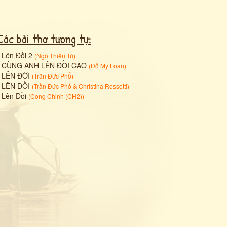
Các bài thơ tương tự:
•
Lên Đồi 2
(
Ngô Thiên Tú
)
•
CÙNG ANH LÊN ĐỒI CAO
(
Đỗ Mỹ Loan
)
•
LÊN ĐỜI
(
Trần Đức Phổ
)
•
LÊN ĐỒI
(
Trần Đức Phổ
&
Christina Rossetti
)
•
Lên Đồi
(
Cong Chinh (CH2)
)