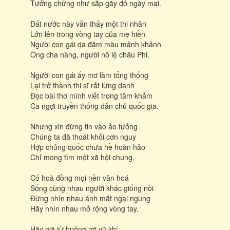
Tưởng chừng như sắp gãy đổ ngày mai.
Đất nước này vẫn thấy một thi nhân
Lớn lên trong vòng tay của mẹ hiền
Người con gái da đậm màu mảnh khảnh
Ông cha nàng, người nô lệ châu Phi.
Người con gái ấy mơ làm tổng thống
Lại trở thành thi sĩ rất lừng danh
Đọc bài thơ mình viết trong tâm khảm
Ca ngợi truyền thống dân chủ quốc gia.
Nhưng xin đừng tin vào ảo tưởng
Chúng ta đã thoát khỏi cơn nguy
Hợp chủng quốc chưa hề hoàn hảo
Chỉ mong tìm một xã hội chung,
Cố hoà đồng mọi nền văn hoá
Sống cùng nhau người khác giống nòi
Đừng nhìn nhau ánh mắt ngại ngùng
Hãy nhìn nhau mở rộng vòng tay.
Hãy giã từ buông rơi vũ khí