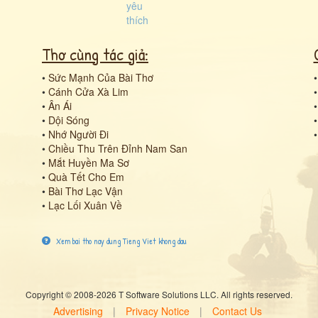
Thơ cùng tác giả:
•
Sức Mạnh Của Bài Thơ
•
Cánh Cửa Xà Lim
•
Ân Ái
•
Dội Sóng
•
Nhớ Người Đi
•
Chiều Thu Trên Đỉnh Nam San
•
Mắt Huyền Ma Sơ
•
Quà Tết Cho Em
•
Bài Thơ Lạc Vận
•
Lạc Lối Xuân Về
Xem bai tho nay dung Tieng Viet khong dau
Copyright © 2008-2026 T Software Solutions LLC. All rights reserved.
Advertising
|
Privacy Notice
|
Contact Us