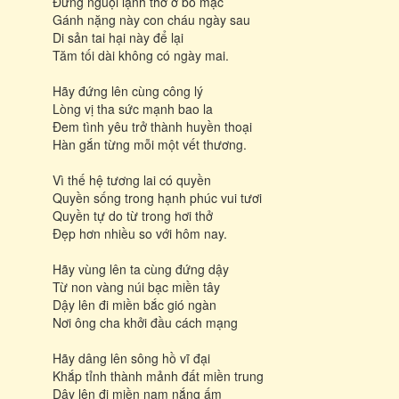
Đừng nguội lạnh thờ ơ bỏ mặc
Gánh nặng này con cháu ngày sau
Di sản tai hại này để lại
Tăm tối dài không có ngày mai.
Hãy đứng lên cùng công lý
Lòng vị tha sức mạnh bao la
Đem tình yêu trở thành huyền thoại
Hàn gắn từng mỗi một vết thương.
Vì thế hệ tương lai có quyền
Quyền sống trong hạnh phúc vui tươi
Quyền tự do từ trong hơi thở
Đẹp hơn nhiều so với hôm nay.
Hãy vùng lên ta cùng đứng dậy
Từ non vàng núi bạc miền tây
Dậy lên đi miền bắc gió ngàn
Nơi ông cha khởi đầu cách mạng
Hãy dâng lên sông hồ vĩ đại
Khắp tỉnh thành mảnh đất miền trung
Dậy lên đi miền nam nắng ấm