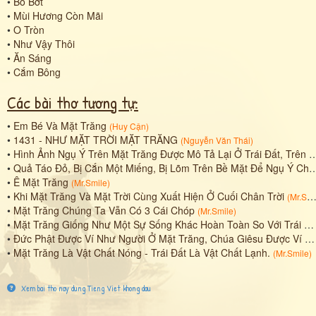
•
Bỏ Bớt
•
Mùi Hương Còn Mãi
•
O Tròn
•
Như Vậy Thôi
•
Ăn Sáng
•
Cắm Bông
Các bài thơ tương tự:
•
Em Bé Và Mặt Trăng
(
Huy Cận
)
•
1431 - NHƯ MẶT TRỜI MẶT TRĂNG
(
Nguyễn Văn Thái
)
•
Hình Ảnh Ngụ Ý Trên Mặt Trăng Được Mô Tả Lại Ở Trái Đất, Trên Những Mặt Lõm Của Mặt Trăng Có Vô Số Mặt Người Tồn Tại Và Hiện Hữu Bên Trong.
•
Quả Táo Đỏ, Bị Cắn Một Miếng, Bị Lõm Trên Bề Mặt Để Ngụ Ý Cho Một Đài Thiên Văn Trên Mặt Trăng.
•
Ê Mặt Trăng
(
Mr.Smile
)
•
Khi Mặt Trăng Và Mặt Trời Cùng Xuất Hiện Ở Cuối Chân Trời
(
Mr.Smile
•
Mặt Trăng Chúng Ta Vẫn Có 3 Cái Chóp
(
Mr.Smile
)
•
Mặt Trăng Giống Như Một Sự Sống Khác Hoàn Toàn So Với Trái Đất.
•
Đức Phật Được Ví Như Người Ở Mặt Trăng, Chúa Giêsu Được Ví Như Người Ở Trái Đất.
•
Mặt Trăng Là Vật Chất Nóng - Trái Đất Là Vật Chất Lạnh.
(
Mr.Smile
)
Xem bai tho nay dung Tieng Viet khong dau