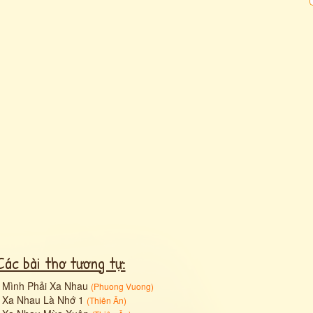
Các bài thơ tương tự:
•
Mình Phải Xa Nhau
(
Phuong Vuong
)
•
Xa Nhau Là Nhớ 1
(
Thiên Ân
)