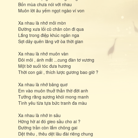
Bốn mùa chưa nói với nhau
Muôn lời âu yếm ngọt ngào ví von
Xa nhau là nhớ mỏi mòn
Đường xưa lối cũ chân còn đi qua
Lắng trong điệp khúc ngân nga
Sợi dây quên lãng vỡ òa thời gian
Xa nhau là nhớ muôn vàn
Đôi môi , ánh mắt ...cung đàn tơ vương
Một bờ suối tóc đưa hương
Thời con gái , thích lược gương bao giờ ?
Xa nhau là nhớ bâng quơ
Em vào muôn thuở thẫn thờ đời anh
Tưởng rằng sương khói mong manh
Tình yêu từa tựa bức tranh đa màu
Xa nhau là nhớ in sâu
Hững hờ ai đó gieo sầu cho ai ?
Đường trần còn lắm chông gai
Dệt thêu , thêu dệt lâu đài riêng chung