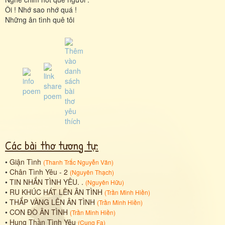
Ôi ! Nhớ sao nhớ quá !
Những ân tình quê tôi
Các bài thơ tương tự:
•
Giận Tình
(
Thanh Trắc Nguyễn Văn
)
•
Chân Tình Yêu - 2
(
Nguyên Thạch
)
•
TIN NHẮN TÌNH YÊU. .
(
Nguyên Hữu
)
•
RU KHÚC HÁT LÊN ÂN TÌNH
(
Trần Minh Hiền
)
•
THẮP VÀNG LÊN ÂN TÌNH
(
Trần Minh Hiền
)
•
CON ĐÒ ÂN TÌNH
(
Trần Minh Hiền
)
•
Hung Thần Tình Yêu
(
Cung Fa
)