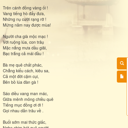
Trên cánh đồng vàng ối !
Vang tiếng hò đẩy đưa,
Những nụ cười rạng rỡ !
Mừng năm nay được mùa!
Người cha già mộc mạc !
Với ruộng lúa, con trâụ
Mặc nắng mưa dầu giãi,
Bạc trắng cả mái đầu !
Bà mẹ quê chất phác,
Chẳng kiểu cách, kiêu sa,
Cả một đời cặm cụi,
Bên bồ lúa đàn gà !
Sáo diều vang man mác,
Giữa mênh mông chiều quê
Tiếng mục đồng ơi ới !
Gọi nhau dẫn trâu về .
Buổi sớm mai thức giấc,
Nghe chim hót quê người .