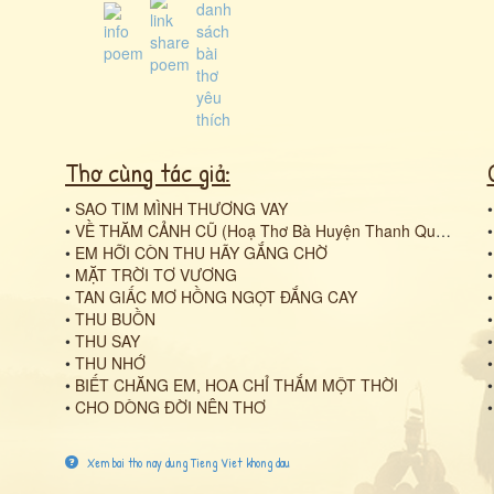
Thơ cùng tác giả:
•
SAO TIM MÌNH THƯƠNG VAY
•
VỀ THĂM CẢNH CŨ (Hoạ Thơ Bà Huyện Thanh Quan)
•
EM HỠI CÒN THU HÃY GẮNG CHỜ
•
MẶT TRỜI TƠ VƯƠNG
•
TAN GIẤC MƠ HỒNG NGỌT ĐẮNG CAY
•
THU BUỒN
•
THU SAY
•
THU NHỚ
•
BIẾT CHĂNG EM, HOA CHỈ THẮM MỘT THỜI
•
CHO DÒNG ĐỜI NÊN THƠ
Xem bai tho nay dung Tieng Viet khong dau