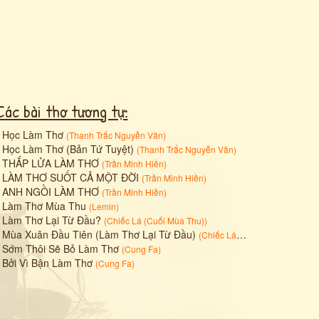
Các bài thơ tương tự:
•
Học Làm Thơ
(
Thanh Trắc Nguyễn Văn
)
•
Học Làm Thơ (Bản Tứ Tuyệt)
(
Thanh Trắc Nguyễn Văn
)
•
THẮP LỬA LÀM THƠ
(
Trần Minh Hiền
)
•
LÀM THƠ SUỐT CẢ MỘT ĐỜI
(
Trần Minh Hiền
)
•
ANH NGỒI LÀM THƠ
(
Trần Minh Hiền
)
•
Làm Thơ Mùa Thu
(
Lemin
)
•
Làm Thơ Lại Từ Đầu?
(
Chiếc Lá (Cuối Mùa Thu)
)
•
Mùa Xuân Đầu Tiên (Làm Thơ Lại Từ Đầu)
(
Chiếc Lá (Cuối Mùa Thu)
)
•
Sớm Thôi Sẽ Bỏ Làm Thơ
(
Cung Fa
)
•
Bởi Vì Bận Làm Thơ
(
Cung Fa
)