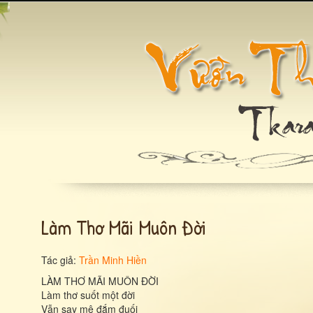
Làm Thơ Mãi Muôn Đời
Tác giả:
Trần Minh Hiền
LÀM THƠ MÃI MUÔN ĐỜI
Làm thơ suốt một đời
Vẫn say mê đắm đuối