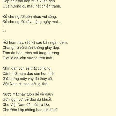
Đẹp như thơ đón mùa xuân đến.
Quê hương ơi, mau hết chiến tranh,
Để cho người bên nhau vui sống.
Để cho người xây mộng ngày mai…
*
* *
Rồi hôm nay, (30-4) sau bảy ngàn đêm,
Chàng trở về chân không giày dép.
Tấm áo bào, rách nát tang thương.
Giọt lệ dài còn vương trên mắt.
Nhìn đàn con se thắt cõi lòng.
Cảnh trời nam đau còn hơn thế!
Giữa lưng mây váy đỏ thay cờ,
Việt Nam ơi, sao thời lại thế.
Nước mắt này tuôn để về đâu?
Gởi ngọn cờ, bể dâu đã khuất,
Cho Việt Nam đã mất Tự Do,
Cho Độc Lập chẳng bao giờ đến?
…