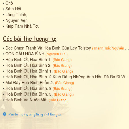
•
Chờ
•
Sám Hối
•
Lặng Thinh,
•
Nguyên Vẹn
•
Kiếp Tằm Nhả Tơ.
Các bài thơ tương tự:
•
Đọc Chiến Tranh Và Hòa Bình Của Lev Tolstoy
(
Thanh Trắc Nguyễn Văn
•
CON CẦU HÒA BÌNH
(
Nguyên Hữu
)
•
Hòa Bình Ơi, Hòa Bình 1.
(
Bảo Giang
)
•
Hòa Bình Ơi, Hòa Bình 2.
(
Bảo Giang
)
•
Hòa Bình Ơi, Hoà Bình! 1.
(
Bảo Giang
)
•
Hoà Bình Ơi, Hòa Bình. 2 Kính Dâng Những Anh Hồn Đã Ra Đi Vì Nghiệp Nước.
•
Mai Đây Hoà Bình Phần 2.
(
Bảo Giang
)
•
Hoà Bình Ơi, Hòa Bình. 9
(
Bảo Giang.
)
•
Hoà Bình Ơi! Hòa Bình. 3.
(
Bảo Giang.
)
•
Hoà Bình Và Nước Mắt
(
Bảo Giang.
)
Xem bai tho nay dung Tieng Viet khong dau