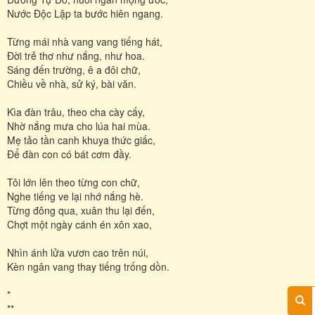
Nước Độc Lập ta bước hiên ngang.
Từng mái nhà vang vang tiếng hát,
Đời trẻ thơ như nắng, như hoa.
Sáng đến trường, ê a đôi chữ,
Chiều về nhà, sử ký, bài văn.
Kìa đàn trâu, theo cha cày cấy,
Nhờ nắng mưa cho lúa hai mùa.
Mẹ tảo tần canh khuya thức giấc,
Để đàn con có bát cơm đầy.
Tôi lớn lên theo từng con chữ,
Nghe tiếng ve lại nhớ nắng hè.
Từng đông qua, xuân thu lại đến,
Chợt một ngày cánh én xôn xao,
Nhìn ánh lửa vươn cao trên núi,
Kèn ngân vang thay tiếng trống dồn.
*
**