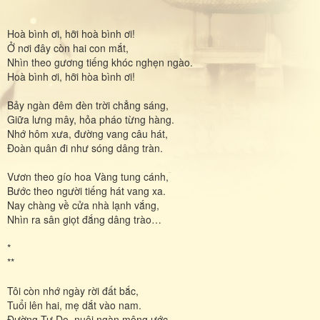
Hoà bình ơi, hỡi hoà bình ơi!
Ở nơi đây còn hai con mắt,
Nhìn theo gương tiếng khóc nghẹn ngào.
Hoà bình ơi, hỡi hòa bình ơi!
Bảy ngàn đêm đèn trời chẳng sáng,
Giữa lưng mây, hỏa pháo từng hàng.
Nhớ hôm xưa, đường vang câu hát,
Đoàn quân đi như sóng dâng tràn.
Vươn theo gío hoa Vàng tung cánh,
Bước theo người tiếng hát vang xa.
Nay chàng về cửa nhà lạnh vắng,
Nhìn ra sân giọt đắng dâng trào…
*
**
Tôi còn nhớ ngày rời đất bắc,
Tuổi lên hai, mẹ dắt vào nam.
Đường Tự Do, nuôi ngàn mộng ước,