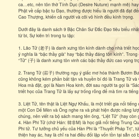
ca…etc, nên tôn thờ Tính Dục (Desire Nuture) mạnh mẽ) ha
Phật về cấp bậc tu Đạo, thường được hiểu là người đã đạt đ
Cao Thượng, khiến cả người và cõi vô hình đều kính trọng.
Dưới đây là danh sách 9 Bậc Chân Sư Đắc Đạo tiêu biểu nhất
từ bi, Sự kiên trì trong tu tập:
1. Lão Tử (老子) là danh xưng tôn kính dành cho nhà triết họ
ý nghĩa là “bậc thầy già” hay “bậc thầy đáng tôn kính”. Trong 
“Tử” (子) là danh xưng tôn vinh các bậc thầy đức cao vọng trọ
2. Trang Tử (莊子) thường ngụ ý giấc mơ hóa thành Bươm B
cũng không kém phần bất tận và huyền bí đó là Trang Tử và 
Hoa mà đặt, gọi là Nam Hoa kinh, đời sau người ta gọi là “S
triết học của Trang Tử là lấy sự trống rỗng để mà tìm ra tiế
3. Liệt Tử, tên thật là Liệt Ngự Khấu, là một triết gia nổi ti
một Con Dế Mèn và Ông nghe ra và phát hiện được năng lượng
chúng, nên viết ra bộ sách mang tên ông, “Liệt Tử” (hay còn
4. Hàn Phi Tử (chữ Hán: 韓非M) là học giả nổi tiếng Trung Qu
Phi tử. Tư tưởng chủ yếu của Hàn Phi là “Thuyết Pháp Trị”, t
thiện hay ác, hay là chỉ ra hai điều đối lập vốn tồn tại sẵn 