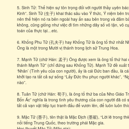
5. Sinh Tử: Thể hiện sự tôn trọng đối với người thầy uyên bá
Kinh”. Sinh Tử (生子) khai thác sâu vào Ý thức, Ý niệm bên t
nên thể hiện nó ra bên ngoài hay ẩn sau bên trong và đảm bả
không, cũng giống như việc đi tìm những dãy số vô tận, vô c
toán của thực tại…etc.
6. Khổng Phu Tử (孔夫子) hay Khổng Tử là ông tổ thứ nhất Nho
Ông là một trong Mười vị thánh trong lịch sử Trung Hoa.
7. Mạnh Tử (chữ Hán: 孟子) Ông được xem là ông tổ thứ hai 
thánh Mạnh Tử” (chỉ đứng sau Khổng Tử). Mạnh Tử đề xuất t
‘Nhân’ (Tình yêu của con người), ấy là cái Đức ban đầu, là c
khởi tạo ra tất cả sự sống “Lấy Đức thu phục người khác”, “N
nào”.
8. Tuân Tử (chữ Hán: 荀子), là ông tổ thứ ba của Nho Giáo Tr
Bổn Ác” nghĩa là trong tình yêu thương của con người đã có s
tất cả vạn vật tiếp tục tranh đấu để vươn lên, để luôn luôn thí
9. Mặc Tử (墨子), tên thật là Mặc Địch (墨翟), “Lời lẽ trong thiê
nổi tiếng Trung Quốc, theo trường phái Mặc gia.
Học thuyết Mặc Tử (Mặc gia):