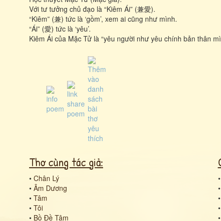
Với tư tưởng chủ đạo là “Kiêm Ái” (兼愛).
“Kiêm” (兼) tức là ‘gồm’, xem ai cũng như mình.
“Ái” (愛) tức là ‘yêu’.
Kiêm Ái của Mặc Tử là “yêu người như yêu chính bản thân mìn
Thơ cùng tác giả:
•
Chân Lý
•
Âm Dương
•
Tâm
•
Tôi
•
Bồ Đề Tâm