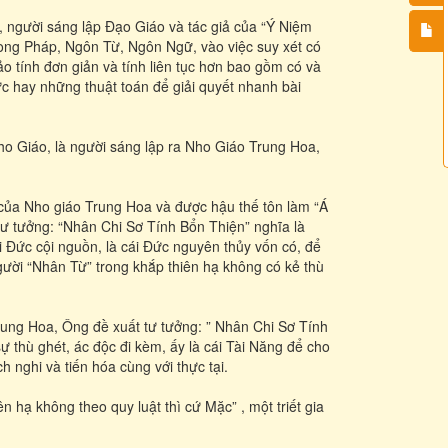
c, người sáng lập Đạo Giáo và tác giả của “Ý Niệm
rong Pháp, Ngôn Từ, Ngôn Ngữ, vào việc suy xét có
o tính đơn giản và tính liên tục hơn bao gồm có và
ực hay những thuật toán để giải quyết nhanh bài
 Giáo, là người sáng lập ra Nho Giáo Trung Hoa,
của Nho giáo Trung Hoa và được hậu thế tôn làm “Á
ư tưởng: “Nhân Chi Sơ Tính Bổn Thiện” nghĩa là
ái Đức cội nguồn, là cái Đức nguyên thủy vốn có, để
gười “Nhân Từ” trong khắp thiên hạ không có kẻ thù
ung Hoa, Ông đề xuất tư tưởng: ” Nhân Chi Sơ Tính
ự thù ghét, ác độc đi kèm, ấy là cái Tài Năng để cho
ch nghi và tiến hóa cùng với thực tại.
n hạ không theo quy luật thì cứ Mặc” , một triết gia