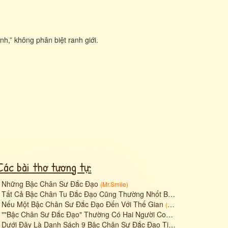
h,” không phân biệt ranh giới.
Các bài thơ tương tự:
•
Những Bậc Chân Sư Đắc Đạo
(
Mr.Smile
)
•
Tất Cả Bậc Chân Tu Đắc Đạo Cũng Thường Nhốt Bản Thân Mình Vào Thế Giới Nhỏ Bé
•
Nếu Một Bậc Chân Sư Đắc Đạo Đến Với Thế Gian
(
Mr.Smile
)
•
""Bậc Chân Sư Đắc Đạo" Thường Có Hai Người Con Trai, Hay Hai Đại Đệ Tử, Một Người Là Được Hóa Kiếp Hoàn Toàn Thành Người, Còn Người Kia Vẫn Còn Ở Nửa Kiếp Người Và Nửa Kiếp Con Vật (Bởi Vẫn Còn Mang N
•
Dưới Đây Là Danh Sách 9 Bậc Chân Sư Đắc Đạo Tiêu Biểu Nhất, Đại Diện Cho Tâm Thái Bình Thản, Đạo Hạnh Và Lòng Từ Bi, Sự Kiên Trì Trong Tu Tập: