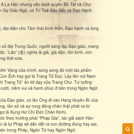
y A La Hán nhưng vẫn dưới quyền Bồ Tát và Chư
ến Sự Giác Ngộ, có Trí Tuệ Sâu Sắc và Đạo Hạnh
, đại diện cho Tâm thái bình thản, Đạo hạnh và lòng
c cổ đại Trung Quốc, người sáng lập Đạo giáo, mang
đó, “Lão” (老) nghĩa là già, già dặn, tôn kính, còn
ng thời xưa.
ướm Vàng của mình, song song đó một tác phẩm
Con Ếch hay gọi là Trang Tử Dục. Lấy tên núi Nam
ách Trang Tử” ẩn lời dạy của Trang Chu. Tư tưởng
ng cười, niềm vui và hạnh phúc ở bên trong Ngôn Ngữ.
ếng của Đạo giáo, có lần Ông đi vào Hang Huyền Bí của
, tần số và sự rung động chân thật phát ra từ
 gọi là Xung Hư Chí Đức Chân Kinh).
ốc theo trường phái “Pháp Gia”, tác giả sách Hàn
ức là tự Pháp sẽ dẫn dắt ra con đường đúng hay sai,
có bên trong Pháp, Ngôn Từ hay Ngôn Ngữ.