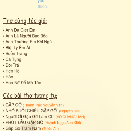
Thơ cùng tác giả:
•
Anh Đã Giết Em
•
Anh Là Người Bạc Bẽo
•
Anh Thương Em Khi Ngủ
•
Biệt Ly Êm Ái
•
Buồn Trăng
•
Ca Tụng
•
Dối Trá
•
Hẹn Hò
•
Hôn
•
Hoa Nở Để Mà Tàn
Các bài thơ tương tự:
•
GẶP GỠ
(
Thanh Trắc Nguyễn Văn
)
•
NHỚ BUỔI CHIỀU GẶP GỠ.
(
Nguyên Hữu
)
•
Người Ơi Gặp Gỡ Làm Chi
(
VÕ QUANG HÂN
)
•
PHÚT ĐẦU GẶP GỠ
(
Huỳnh Ngọc Anh Kiệt
)
•
Gặp Gỡ Trăm Năm
(
Thiên Ân
)