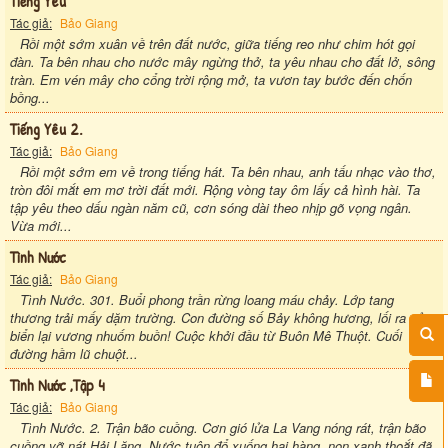
Tiếng Yêu
Tác giả:
Bảo Giang
Rồi một sớm xuân về trên đất nước, giữa tiếng reo như chim hót gọi
đàn. Ta bên nhau cho nước mây ngừng thở, ta yêu nhau cho đất lở, sông
tràn. Em vén mây cho cổng trời rộng mở, ta vươn tay bước đến chốn
bồng...
Tiếng Yêu 2.
Tác giả:
Bảo Giang
Rồi một sớm em về trong tiếng hát. Ta bên nhau, anh tấu nhạc vào thơ,
tròn đôi mắt em mơ trời đất mới. Rộng vòng tay ôm lấy cả hình hài. Ta
tập yêu theo dấu ngàn năm cũ, cơn sóng dài theo nhịp gõ vọng ngân.
Vừa mới...
Tình Nước
Tác giả:
Bảo Giang
Tình Nước. 301. Buổi phong trần rừng loang máu chảy. Lớp tang
thương trải mấy dặm trường. Con đường số Bảy không hương, lối ra cửa
biển lại vương nhuốm buồn! Cuộc khởi đầu từ Buôn Mê Thuột. Cuối
đường hầm lũ chuột...
Tình Nước ,tập 4
Tác giả:
Bảo Giang
Tình Nước. 2. Trận bão cuồng. Cơn gió lửa La Vang nóng rát, trận bão
cuồng vỡ nát Hải Lăng. Nước tuôn đổ xuống hai hàng, non xanh thoắt đã