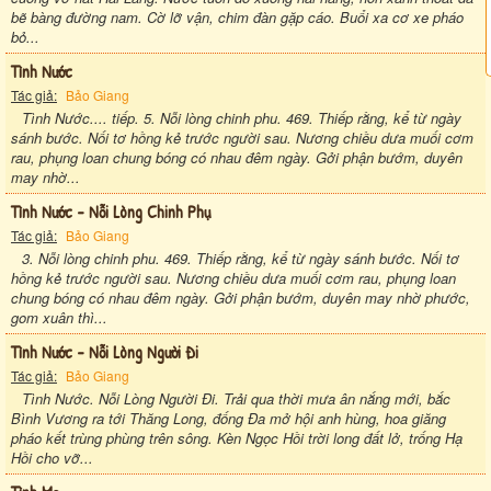
bẽ bàng đường nam. Cờ lỡ vận, chim đàn gặp cáo. Buổi xa cơ xe pháo
bỏ...
Tình Nước
Tác giả:
Bảo Giang
Tình Nước.... tiếp. 5. Nỗi lòng chinh phu. 469. Thiếp rằng, kể từ ngày
sánh bước. Nối tơ hồng kẻ trước người sau. Nương chiều dưa muối cơm
rau, phụng loan chung bóng có nhau đêm ngày. Gởi phận bướm, duyên
may nhờ...
Tình Nước - Nỗi Lòng Chinh Phụ
Tác giả:
Bảo Giang
3. Nỗi lòng chinh phu. 469. Thiếp rằng, kể từ ngày sánh bước. Nối tơ
hồng kẻ trước người sau. Nương chiều dưa muối cơm rau, phụng loan
chung bóng có nhau đêm ngày. Gởi phận bướm, duyên may nhờ phước,
gom xuân thì...
Tình Nước - Nỗi Lòng Người Đi
Tác giả:
Bảo Giang
Tình Nước. Nỗi Lòng Người Đi. Trải qua thời mưa ân nắng mới, bắc
Bình Vương ra tới Thăng Long, đống Đa mở hội anh hùng, hoa giăng
pháo kết trùng phùng trên sông. Kèn Ngọc Hồi trời long đất lở, trống Hạ
Hồi cho vỡ...