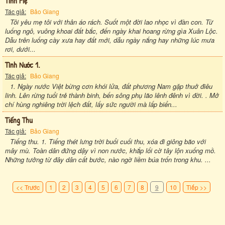
Tình Mẹ
Tác giả:
Bảo Giang
Tôi yêu mẹ tôi với thân áo rách. Suốt một đời lao nhọc vì đàn con. Từ
luống ngô, vuông khoai đất bắc, đến ngày khai hoang rừng gìa Xuân Lộc.
Dẫu trên luống cày xưa hay đất mới, dẫu ngày nắng hay những lúc mưa
rơi, dưới...
Tình Nước 1.
Tác giả:
Bảo Giang
1. Ngày nước Việt bừng cơn khói lửa, đất phương Nam gặp thuở điêu
linh. Lên rừng tuổi trẻ thành binh, bến sông phụ lão lênh đênh vì đời. . Mở
chí hùng nghiêng trời lệch đất, lấy sức người mà lấp biển...
Tiếng Thu
Tác giả:
Bảo Giang
Tiếng thu. 1. Tiếng thét lưng trời buổi cuối thu, xóa đi giông bão với
mây mù. Toàn dân đứng dậy vì non nước, khắp lối cờ tây lộn xuống mồ.
Những tưởng từ đây dân cất bước, nào ngờ liềm búa trốn trong khu. ...
<< Trước
1
2
3
4
5
6
7
8
9
10
Tiếp >>