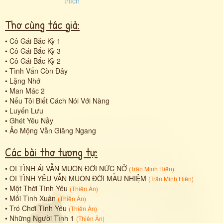
Thơ cùng tác giả:
•
Cô Gái Băc Kỳ 1
•
Cô Gái Bắc Kỳ 3
•
Cô Gái Bắc Kỳ 2
•
Tình Vẩn Còn Đây
•
Lặng Nhớ
•
Man Mác 2
•
Nếu Tôi Biết Cách Nói Với Nàng
•
Luyến Lưu
•
Ghét Yêu Nầy
•
Ảo Mộng Vẫn Giăng Ngang
Các bài thơ tương tự:
•
ÔI TÌNH ÁI VẪN MUÔN ĐỜI NỨC NỞ
(
Trần Minh Hiền
)
•
ÔI TÌNH YÊU VẪN MUÔN ĐỜI MẦU NHIỆM
(
Trần Minh Hiền
)
•
Một Thời Tình Yêu
(
Thiên Ân
)
•
Mối Tình Xuân
(
Thiên Ân
)
•
Tró Chơi Tình Yêu
(
Thiên Ân
)
•
Những Người Tình 1
(
Thiên Ân
)