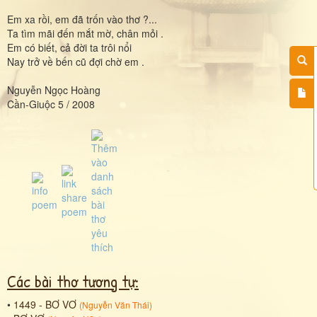
Em xa rồi, em đã trốn vào thơ ?...
Ta tìm mãi đến mắt mờ, chân mỏi .
Em có biết, cả đời ta trôi nổi
Nay trở về bến cũ đợi chờ em .
Nguyễn Ngọc Hoàng
Cần-Giuộc 5 / 2008
Các bài thơ tương tự:
•
1449 - BƠ VƠ
(
Nguyễn Văn Thái
)