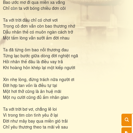
Bao ước mơ đi qua miền xa vắng
Chỉ còn ta với bóng chiều đơn côi
Ta với trời đâu chỉ có chơi vơi
Trong cô đơn vẫn còn bao thương nhớ
Dẫu nhân thế có muôn ngàn cách trở
Một tấm lòng vẫn sưởi ấm đời nhau
Ta đã từng ôm bao nỗi thương đau
Từng lạc bước giữa dòng đời nghiệt ngã
Hỏi nhân thế đâu là điều vay trả
Khi hoàng hôn khép lại một kiếp người
Xin nhẹ lòng, đừng trách nữa người ơi
Đời hợp tan vốn là điều tự tại
Một hơi thở cũng là ân huệ mãi
Một nụ cười cũng đủ ấm nhân gian
Ta với trời bơ vơ, chẳng lẻ loi
Vì trong tim còn tình yêu ở lại
Đời như mây bay qua miền gió trải
Chỉ yêu thương theo ta mãi về sau