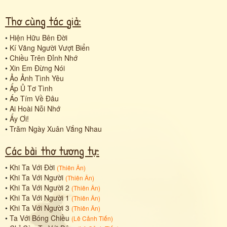
Thơ cùng tác giả:
•
Hiện Hữu Bên Đời
•
Kí Vãng Người Vượt Biển
•
Chiều Trên Đỉnh Nhớ
•
Xin Em Đừng Nói
•
Ảo Ảnh Tình Yêu
•
Ấp Ủ Tơ Tình
•
Áo Tím Về Đâu
•
Ai Hoài Nỗi Nhớ
•
Ấy Ơi!
•
Trăm Ngày Xuân Vắng Nhau
Các bài thơ tương tự:
•
Khi Ta Với Đời
(
Thiên Ân
)
•
Khi Ta Với Người
(
Thiên Ân
)
•
Khi Ta Với Người 2
(
Thiên Ân
)
•
Khi Ta Với Người 1
(
Thiên Ân
)
•
Khi Ta Với Người 3
(
Thiên Ân
)
•
Ta Với Bóng Chiều
(
Lê Cảnh Tiến
)