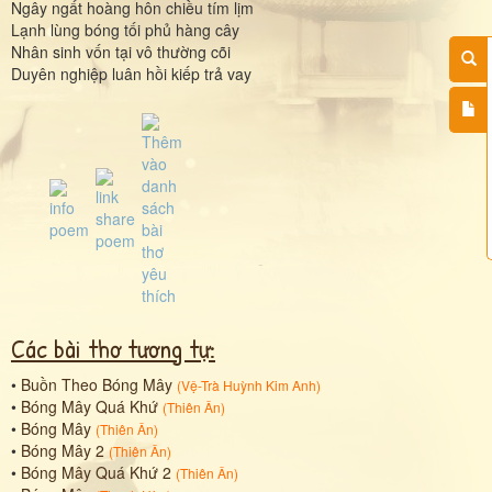
Ngây ngất hoàng hôn chiều tím lịm
Lạnh lùng bóng tối phủ hàng cây
Nhân sinh vốn tại vô thường cõi
Duyên nghiệp luân hồi kiếp trả vay
Các bài thơ tương tự:
•
Buồn Theo Bóng Mây
(
Vệ-Trà Huỳnh Kim Anh
)
•
Bóng Mây Quá Khứ
(
Thiên Ân
)
•
Bóng Mây
(
Thiên Ân
)
•
Bóng Mây 2
(
Thiên Ân
)
•
Bóng Mây Quá Khứ 2
(
Thiên Ân
)