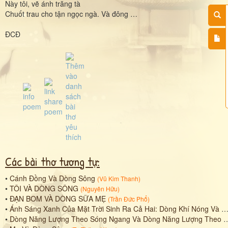
Này tôi, vẽ ánh trăng tà
Chuốt trau cho tận ngọc ngà. Và đông …
ĐCĐ
Các bài thơ tương tự:
•
Cánh Ðồng Và Dòng Sông
(
Vũ Kim Thanh
)
•
TÔI VÀ DÒNG SÔNG
(
Nguyên Hữu
)
•
ĐẠN BOM VÀ DÒNG SỮA MẸ
(
Trần Đức Phổ
)
•
Ánh Sáng Xanh Của Mặt Trời Sinh Ra Cả Hai: Dòng Khí Nóng Và Dòng Lạnh
•
Dòng Năng Lượng Theo Sóng Ngang Và Dòng Năng Lượng Theo Sóng Dọc