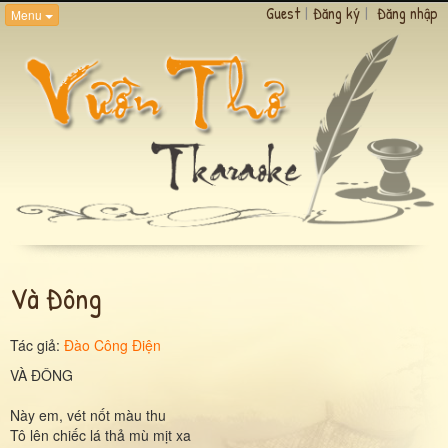
Guest
|
Đăng ký
|
Đăng nhập
Menu
Và Đông
Tác giả:
Đào Công Điện
VÀ ĐÔNG
Này em, vét nốt màu thu
Tô lên chiếc lá thả mù mịt xa