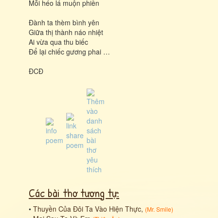
Mỗi héo lá muộn phiền
Đành ta thèm bình yên
Giữa thị thành náo nhiệt
Ai vừa qua thu biếc
Để lại chiếc gương phai …
ĐCĐ
Các bài thơ tương tự:
•
Thuyền Của Đôi Ta Vào Hiện Thực,
(
Mr. Smile
)