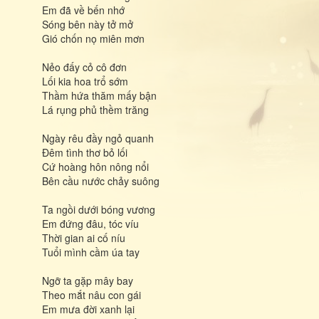
Em đã về bến nhớ
Sóng bên này tở mở
Gió chốn nọ miên mơn
Nẻo đấy cỏ cô đơn
Lối kia hoa trổ sớm
Thầm hứa thăm mấy bận
Lá rụng phủ thềm trăng
Ngày rêu đầy ngỏ quanh
Đêm tình thơ bỏ lối
Cứ hoàng hôn nông nổi
Bên cầu nước chảy suông
Ta ngồi dưới bóng vương
Em đứng đâu, tóc víu
Thời gian ai cố níu
Tuổi mình cầm úa tay
Ngỡ ta gặp mây bay
Theo mắt nâu con gái
Em mưa đời xanh lại