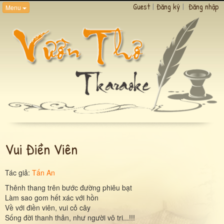
Guest
|
Đăng ký
|
Đăng nhập
Menu
Vui Điền Viên
Tác giả:
Tấn An
Thênh thang trên bước đường phiêu bạt
Làm sao gom hết xác với hồn
Về với điền viên, vui cỏ cây
Sống đời thanh thản, như người vô tri...!!!