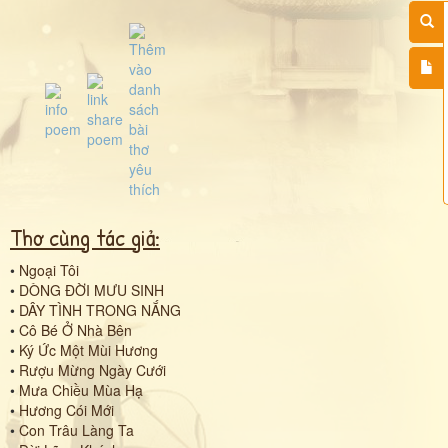
Thơ cùng tác giả:
•
Ngoại Tôi
•
DÒNG ĐỜI MƯU SINH
•
DÂY TÌNH TRONG NẮNG
•
Cô Bé Ở Nhà Bên
•
Ký Ức Một Mùi Hương
•
Rượu Mừng Ngày Cưới
•
Mưa Chiều Mùa Hạ
•
Hương Cói Mới
•
Con Trâu Làng Ta