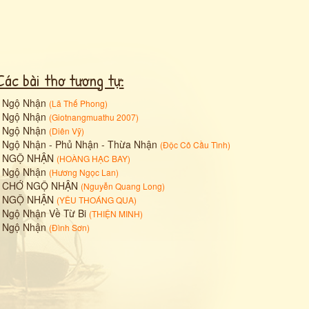
Các bài thơ tương tự:
•
Ngộ Nhận
(
Lã Thế Phong
)
•
Ngộ Nhận
(
Giotnangmuathu 2007
)
•
Ngộ Nhận
(
Diên Vỹ
)
•
Ngộ Nhận - Phủ Nhận - Thừa Nhận
(
Độc Cô Cầu Tình
)
•
NGỘ NHẬN
(
HOÀNG HẠC BAY
)
•
Ngộ Nhận
(
Hương Ngọc Lan
)
•
CHỚ NGỘ NHẬN
(
Nguyễn Quang Long
)
•
NGỘ NHẬN
(
YÊU THOÁNG QUA
)
•
Ngộ Nhận Về Từ Bi
(
THIỆN MINH
)
•
Ngộ Nhận
(
Đình Sơn
)