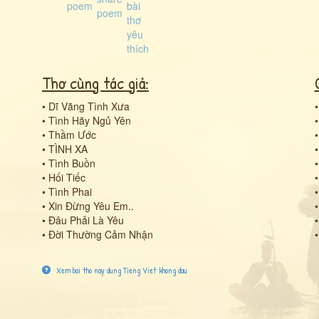
Thơ cùng tác giả:
•
Dĩ Vãng Tình Xưa
•
Tình Hãy Ngủ Yên
•
Thầm Ước
•
TÌNH XA
•
Tình Buồn
•
Hối Tiếc
•
Tình Phai
•
Xin Đừng Yêu Em..
•
Đâu Phải Là Yêu
•
Đời Thường Cảm Nhận
Xem bai tho nay dung Tieng Viet khong dau