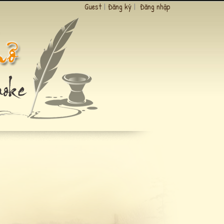
Guest
|
Đăng ký
|
Đăng nhập