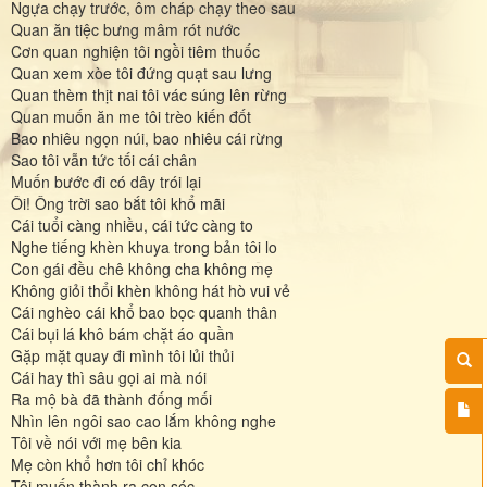
Ngựa chạy trước, ôm cháp chạy theo sau
Quan ăn tiệc bưng mâm rót nước
Cơn quan nghiện tôi ngồi tiêm thuốc
Quan xem xòe tôi đứng quạt sau lưng
Quan thèm thịt nai tôi vác súng lên rừng
Quan muốn ăn me tôi trèo kiến đốt
Bao nhiêu ngọn núi, bao nhiêu cái rừng
Sao tôi vẫn tức tối cái chân
Muốn bước đi có dây trói lại
Ôi! Ông trời sao bắt tôi khổ mãi
Cái tuổi càng nhiều, cái tức càng to
Nghe tiếng khèn khuya trong bản tôi lo
Con gái đều chê không cha không mẹ
Không giỏi thổi khèn không hát hò vui vẻ
Cái nghèo cái khổ bao bọc quanh thân
Cái bụi lá khô bám chặt áo quần
Gặp mặt quay đi mình tôi lủi thủi
Cái hay thì sâu gọi ai mà nói
Ra mộ bà đã thành đống mối
Nhìn lên ngôi sao cao lắm không nghe
Tôi về nói với mẹ bên kia
Mẹ còn khổ hơn tôi chỉ khóc
Tôi muốn thành ra con sóc