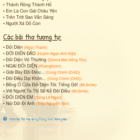
•
Thành Rồng Thành Hổ
•
Em Là Con Gái Châu Yên
•
Trên Trời Sao Vẫn Sáng
•
Người Xá Dỗ Con
Các bài thơ tương tự:
•
Đối Diện
(
Ngọc Thạch
)
•
ĐỜI ĐIÊN ĐẢO
(
Huỳnh Ngọc Anh Kiệt
)
•
Đối Diện Vô Thường
(
Donna Mai Hồng Thu
)
•
NGẠI ĐỐI DIỆN
(
Hoanghoon
)
•
Giãi Bày Đôi Điều...
(
Cong Chinh (CH2)
)
•
Đôi Điều Dại Khôn...
(
Cong Chinh (CH2)
)
•
Bỗng Ô Cửa Đối Diện Tôi: Tiếng Gõ!
(
Mr.Smile
)
•
Với Người Ta Tôi Sẽ Kể Đôi Điều
(
Mr.Smile
)
•
ĐỐI DIỆN EM
(
Dũng Lê Ngọc
)
•
Nói Dối Đi Anh
(
Triệu Nguyên Tâm
)
Xem bai tho nay dung Tieng Viet khong dau