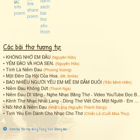
Các bài thơ tương tự:
•
KHÔNG NHỚ EM ĐÂU
(
Nguyên Hữu
)
•
YẾM ĐÀO VÀ HOA SEN.
(
Nguyên Hữu
)
•
Tình Là Niềm Đau
(
Phuong Vuong
)
•
Một Đêm Dạ Hội Của Hoa.
(
Mr. Smile
)
•
BAO NHIÊU NGƯỜI YÊU EM MÊ EM ĐẮM ĐUỐI
(
Trần Minh Hiền
)
•
Niềm Đau Không Dứt
(
Thanh Nga
)
•
Niềm Đau Dĩ Vãng - Nghe Nhạc Bằng Thơ - Video YouTube Đọc Bài Thơ
•
Kênh Thơ Nhạc Nhất Lang - Dòng Thơ Viết Cho Một Người - Em Đã Sai Rồi
•
Nỗi Nhớ & Niềm Đạu
(
Nhất Lang (Nguyễn Thành Sáng)
)
•
Tình Yêu Em Dành Cho Nhạc Cho Thơ
(
Chiếc Lá (Cuối Mùa Thu)
)
Xem bai tho nay dung Tieng Viet khong dau