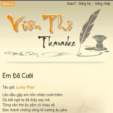
Guest
|
Đăng ký
|
Đăng nhập
Menu
Em Đã Cười
Tác giả:
Lucky Phan
Lần đầu gặp em hồn nhiên cười thắm
Dù bất ngờ ta đã thấy say mê
Từng vần thơ âu yếm rủ nhau về
Đan thành những võng tơ vương âu yếm