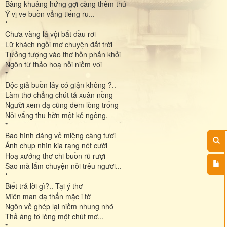
Bâng khuâng hứng gợi càng thêm thú
Ý vị ve buồn vẳng tiếng ru...
*
Chưa vàng lá vội bắt đầu rơi
Lữ khách ngồi mơ chuyện đất trời
Tưởng tượng vào thơ hồn phấn khởi
Ngôn từ thảo hoạ nỗi niềm vơi
*
Độc giả buồn lây có giận không ?..
Làm thơ chẳng chút tả xuân nồng
Người xem dạ cũng đem lòng trống
Nỗi vắng thu hờn một kẻ ngông.
*
Bao hình dáng vẻ miệng càng tươi
Ảnh chụp nhìn kia rạng nét cười
Hoạ xướng thơ chi buồn rũ rượi
Sao mà lắm chuyện nỗi trêu ngươi...
*
Biết trả lời gì?.. Tại ý thơ
Miên man dạ thẩn mặc i tờ
Ngôn về ghép lại niềm nhung nhớ
Thả áng tơ lòng một chút mơ...
*