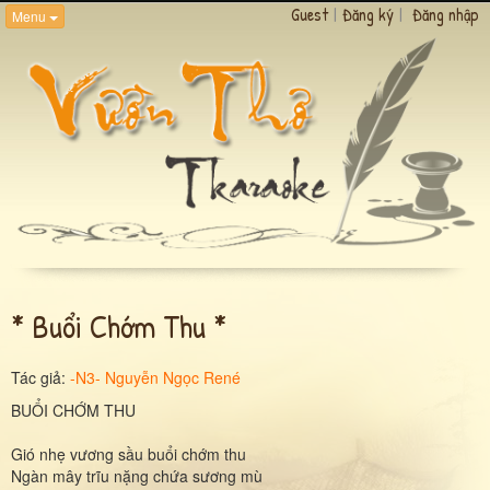
Guest
|
Đăng ký
|
Đăng nhập
Menu
* Buổi Chớm Thu *
Tác giả:
-N3- Nguyễn Ngọc René
BUỔI CHỚM THU
Gió nhẹ vương sầu buổi chớm thu
Ngàn mây trĩu nặng chứa sương mù