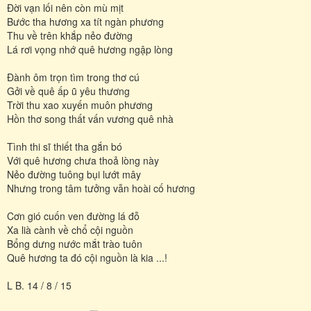
Đời vạn lối nên còn mù mịt
Bước tha hương xa tít ngàn phương
Thu về trên khắp nẻo đường
Lá rơi vọng nhớ quê hương ngập lòng
Đành ôm trọn tìm trong thơ cú
Gởi về quê ấp ũ yêu thương
Trời thu xao xuyến muôn phương
Hồn thơ song thất vấn vương quê nhà
Tình thi sĩ thiết tha gắn bó
Với quê hương chưa thoả lòng này
Nẻo đường tuông bụi lướt mây
Nhưng trong tâm tưởng vẫn hoài cố hương
Cơn gió cuốn ven đường lá đỗ
Xa lià cành về chổ cội nguồn
Bổng dưng nước mắt trào tuôn
Quê hương ta đó cội nguồn là kia ...!
L B. 14 / 8 / 15