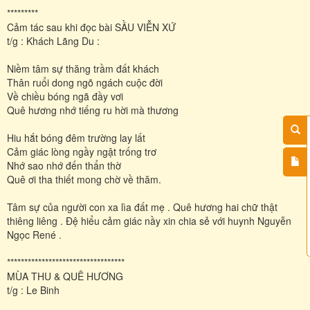
*********
Cảm tác sau khi đọc bài SẦU VIỄN XỨ
t/g : Khách Lãng Du :
Niềm tâm sự thăng trầm đất khách
Thân ruổi dong ngõ ngách cuộc đời
Về chiều bóng ngã đầy vơi
Quê hương nhớ tiếng ru hời mà thương
Hiu hắt bóng đêm trường lay lất
Cảm giác lòng ngầy ngật trống trơ
Nhớ sao nhớ đến thẩn thờ
Quê ơi tha thiết mong chờ về thăm.
Tâm sự của người con xa lìa đất mẹ . Quê hương hai chữ thật
thiêng liêng . Đệ hiểu cảm giác nầy xin chia sẻ với huynh Nguyễn
Ngọc René .
**********************************
MÙA THU & QUÊ HƯƠNG
t/g : Le Binh