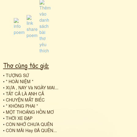
Thơ cùng tác giả:
•
TƯỢNG SỨ
•
* HOÀl NIỆM *
•
XƯA , NAY Và NGÀY MAI...
•
TẤT CẢ LÀ ANH CẢ
•
CHUYỆN MẮT BIẾC
•
* KHÔNG PHAI *
•
MỘT THOÁNG HỒN MƠ
•
THỜI XE ĐẠP
•
CÒN NHỚ CHƯA QUÊN
•
CÒN MÃI Hay ĐÃ QUÊN...