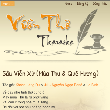
Guest
|
Đăng ký
|
Đăng nhập
Menu
Sầu Viễn Xứ (mùa Thu & Quê Hương)
Tác giả:
Khách Lãng Du
&
-N3- Nguyễn Ngọc René
&
Le Binh
Về đây nhé tình thơ cùng ủ
Mây mùa Thu lá rũ phơi vàng
Vài câu xướng họa mùa sang
Để đời vơi bớt phũ phàng hoen mi