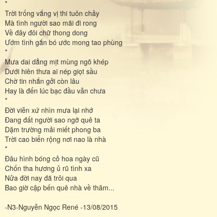
*
Trời trống vắng vị thi tuôn chảy
Mà tình người sao mãi đi rong
Về đây đôi chữ thong dong
Ướm tình gắn bó ước mong tao phùng
*
Mưa dai dẳng mịt mùng ngõ khép
Dưới hiên thưa ai nép giọt sầu
Chờ tin nhắn gởi còn lâu
Hay là đến lúc bạc đầu vẫn chưa
*
Đời viễn xứ nhìn mưa lại nhớ
Đang đất người sao ngỡ quê ta
Dặm trường mải miết phong ba
Trời cao biển rộng nơi nao là nhà
*
Đâu hình bóng cỏ hoa ngày cũ
Chốn tha hương ủ rũ tình xa
Nửa đời nay đã trôi qua
Bao giờ cập bến quê nhà về thăm...
-N3-Nguyễn Ngọc René -13/08/2015