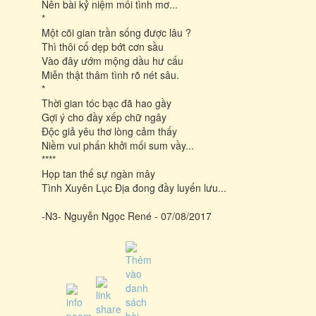
Nên bài kỷ niệm mối tình mơ...
*
Một cõi gian trần sống được lâu ?
Thì thôi cố dẹp bớt cơn sầu
Vào đây ướm mộng dầu hư cấu
Miễn thật thâm tình rõ nét sâu.
*
Thời gian tóc bạc đã hao gầy
Gợi ý cho đầy xếp chữ ngây
Độc giả yêu thơ lòng cảm thấy
Niềm vui phấn khởi mối sum vầy...
****
Họp tan thế sự ngàn mây
Tình Xuyên Lục Địa đong đầy luyến lưu...
-N3- Nguyễn Ngọc René - 07/08/2017