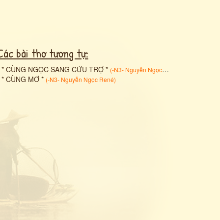
Các bài thơ tương tự:
•
* CÙNG NGỌC SANG CỨU TRỢ *
(
-N3- Nguyễn Ngọc René
)
•
* CÙNG MƠ *
(
-N3- Nguyễn Ngọc René
)