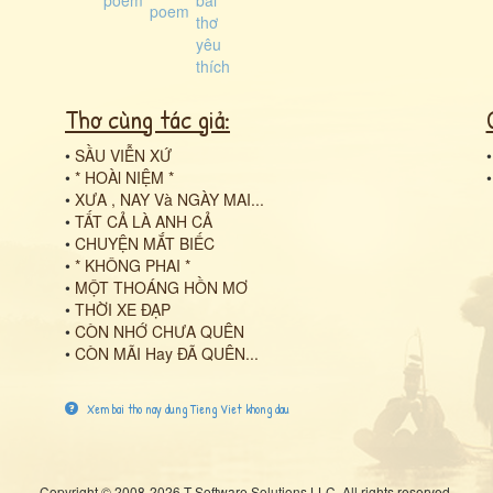
Thơ cùng tác giả:
•
SẦU VIỄN XỨ
•
* HOÀl NIỆM *
•
XƯA , NAY Và NGÀY MAI...
•
TẤT CẢ LÀ ANH CẢ
•
CHUYỆN MẮT BIẾC
•
* KHÔNG PHAI *
•
MỘT THOÁNG HỒN MƠ
•
THỜI XE ĐẠP
•
CÒN NHỚ CHƯA QUÊN
•
CÒN MÃI Hay ĐÃ QUÊN...
Xem bai tho nay dung Tieng Viet khong dau
Copyright © 2008-2026 T Software Solutions LLC. All rights reserved.