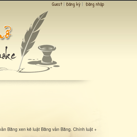
Guest
|
Đăng ký
|
Đăng nhập
vần Bằng xen kẽ luật Bằng vần Bằng. Chính luật +