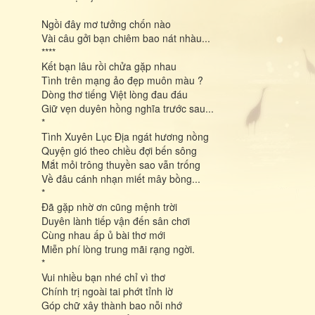
Ngồi đây mơ tưởng chốn nào
Vài câu gởi bạn chiêm bao nát nhàu...
****
Kết bạn lâu rồi chửa gặp nhau
Tình trên mạng ảo đẹp muôn màu ?
Dòng thơ tiếng Việt lòng đau đáu
Giữ vẹn duyên hồng nghĩa trước sau...
*
Tình Xuyên Lục Địa ngát hương nồng
Quyện gió theo chiều đợi bến sông
Mắt mỏi trông thuyền sao vẫn trống
Về đâu cánh nhạn miết mây bồng...
*
Đã gặp nhờ ơn cũng mệnh trời
Duyên lành tiếp vận đến sân chơi
Cùng nhau ấp ủ bài thơ mới
Miễn phí lòng trung mãi rạng ngời.
*
Vui nhiều bạn nhé chỉ vì thơ
Chính trị ngoài tai phớt tỉnh lờ
Góp chữ xây thành bao nỗi nhớ