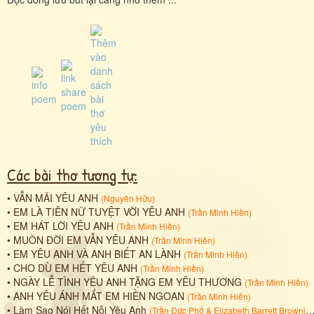
Các bài thơ tương tự:
•
VẪN MÃI YÊU ANH
(
Nguyên Hữu
)
•
EM LÀ TIÊN NỮ TUYỆT VỜI YÊU ANH
(
Trần Minh Hiền
)
•
EM HÁT LỜI YÊU ANH
(
Trần Minh Hiền
)
•
MUÔN ĐỜI EM VẪN YÊU ANH
(
Trần Minh Hiền
)
•
EM YÊU ANH VÀ ANH BIẾT AN LÀNH
(
Trần Minh Hiền
)
•
CHO DÙ EM HẾT YÊU ANH
(
Trần Minh Hiền
)
•
NGÀY LỄ TÌNH YÊU ANH TẶNG EM YÊU THƯƠNG
(
Trần Minh Hiền
)
•
ANH YÊU ÁNH MẮT EM HIỀN NGOAN
(
Trần Minh Hiền
)
•
Làm Sao Nói Hết Nỗi Yêu Anh
(
Trần Đức Phổ
&
Elizabeth Barrett Browning