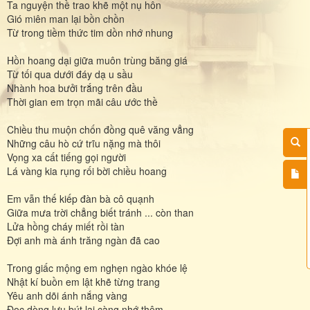
Ta nguyện thề trao khẽ một nụ hôn
Gió miên man lại bồn chồn
Từ trong tiềm thức tim dồn nhớ nhung
Hồn hoang dại giữa muôn trùng băng giá
Từ tối qua dưới đáy dạ u sầu
Nhành hoa bưởi trắng trên đầu
Thời gian em trọn mãi câu ước thề
Chiều thu muộn chốn đồng quê văng vẳng
Những câu hò cứ trĩu nặng mà thôi
Vọng xa cất tiếng gọi người
Lá vàng kia rụng rối bời chiều hoang
Em vẫn thế kiếp đàn bà cô quạnh
Giữa mưa trời chẳng biết tránh ... còn than
Lửa hồng cháy miết rồi tàn
Đợi anh mà ánh trăng ngàn đã cao
Trong giấc mộng em nghẹn ngào khóe lệ
Nhật kí buồn em lật khẽ từng trang
Yêu anh dõi ánh nắng vàng
Đọc dòng lưu bút lại càng nhớ thêm ...