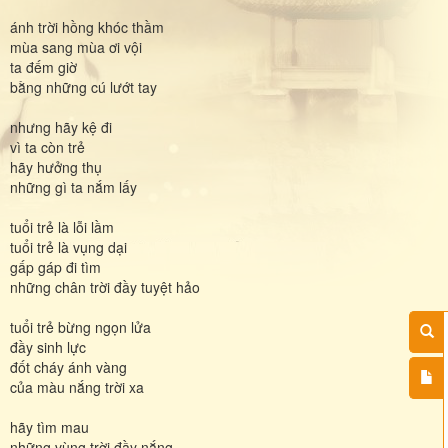
ánh trời hồng khóc thầm
mùa sang mùa ơi vội
ta đếm giờ
bằng những cú lướt tay
nhưng hãy kệ đi
vì ta còn trẻ
hãy hưởng thụ
những gì ta nắm lấy
tuổi trẻ là lỗi lầm
tuổi trẻ là vụng dại
gấp gáp đi tìm
những chân trời đầy tuyệt hảo
tuổi trẻ bừng ngọn lửa
đầy sinh lực
đốt cháy ánh vàng
của màu nắng trời xa
hãy tìm mau
những vùng trời đầy nắng