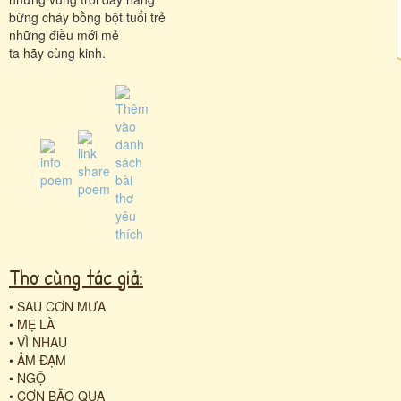
bừng cháy bồng bột tuổi trẻ
những điều mới mẻ
ta hãy cùng kinh.
Thơ cùng tác giả:
•
SAU CƠN MƯA
•
MẸ LÀ
•
VÌ NHAU
•
ẢM ĐẠM
•
NGỘ
•
CƠN BÃO QUA