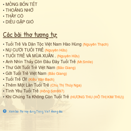
•
MỒNG BỐN TẾT
•
THOẢNG NHỚ
•
THẦY CÔ
•
DIỀU GẶP GIÓ
Các bài thơ tương tự:
•
Tuổi Trẻ Và Dân Tộc Việt Nam Hào Hùng
(
Nguyên Thạch
)
•
NỤ CƯỜI TUỔI TRẺ
(
Nguyên Hữu
)
•
TUỔI TRẺ VÀ MÙA XUÂN .
(
Nguyên Hữu
)
•
Anh Nhìn Thấy Còn Đâu Đây Tuổi Trẻ
(
Mr.Smile
)
•
Thư Gởi Tuổi Trẻ Việt Nam
(
Bảo Giang
)
•
Gởi Tuổi Trẻ Việt Nam
(
Bảo Giang
)
•
Tuổi Trẻ Ơi!
(
Kiều Văn Bạch
)
•
Thêm Một Lần Tuổi Trẻ
(
Chu Thị Thúy Nga
)
•
Tình Yêu Tuổi Trẻ
(
Hồng Sơn997
)
•
Khi Chúng Ta Không Còn Tuổi Trẻ
(
HƯƠNG THU (HỒ THỊ KIM THU)
)
Xem bai tho nay dung Tieng Viet khong dau