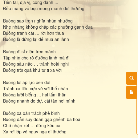
Tiền tài, địa vị, công danh ...
Đều mang vỏ bọc mong manh đời thường
Buông sao trọn nghĩa nhún nhường
Nhẹ nhàng không chấp các phường ganh đua
Buông tranh cãi … rời hơn thua
Buông là đứng lại để mua an lành
Buông đi sỉ diện treo mành
Tập nhìn cho rõ đường lành mà đi
Buông sầu não … tránh hoài nghi
Buông trôi quá khứ tự ti xa vời
Buông lơi áp lực bên đời
Tránh xa tiêu cực vẽ vời thế nhân
Buông lười biếng ... hại tấm thân
Buông nhanh do dự, cải tân nơi mình
Buông xa oán trách phê bình
Buông dần suy đoán gập ghềnh ba hoa
Chớ nhận xét … đừng kêu ca
Xa rời lớp vỏ nguy nga dị thường