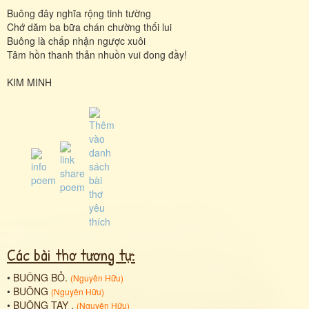
Buông đây nghĩa rộng tinh tường
Chớ dăm ba bữa chán chường thối lui
Buông là chấp nhận ngược xuôi
Tâm hồn thanh thản nhuồn vui đong đầy!
KIM MINH
Các bài thơ tương tự:
•
BUÔNG BỎ.
(
Nguyên Hữu
)
•
BUÔNG
(
Nguyên Hữu
)
•
BUÔNG TAY .
(
Nguyên Hữu
)