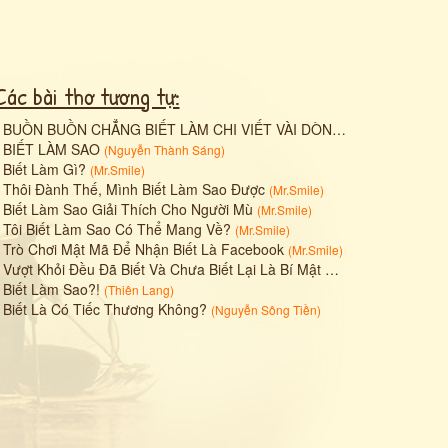
Các bài thơ tương tự:
•
BUỒN BUỒN CHẲNG BIẾT LÀM CHI VIẾT VÀI DÒNG CHỮ, CÓ KHI HẾT BUỒN
•
BIẾT LÀM SAO
(
Nguyễn Thành Sáng
)
•
Biết Làm Gì?
(
Mr.Smile
)
•
Thôi Đành Thế, Mình Biết Làm Sao Được
(
Mr.Smile
)
•
Biết Làm Sao Giải Thích Cho Người Mù
(
Mr.Smile
)
•
Tôi Biết Làm Sao Có Thể Mang Về?
(
Mr.Smile
)
•
Trò Chơi Mật Mã Để Nhận Biết Là Facebook
(
Mr.Smile
)
•
Vượt Khỏi Đều Đã Biết Và Chưa Biết Lại Là Bí Mật Tối Cao...
(
Mr.Smile
)
•
Biết Làm Sao?!
(
Thiên Lang
)
•
Biết Là Có Tiếc Thương Không?
(
Nguyễn Sông Tiền
)