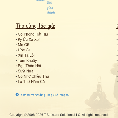
Thơ cùng tác giả:
•
Cô Phòng Hắt Hiu
•
Ký Ức Xa Xôi
•
Mẹ Ơi!
•
Ước Gì
•
Xin Tạ Lỗi
•
Tạm Khuây
•
Bạn Thân Hỡi
•
Suýt Nữa...
•
Có Nhớ Chiều Thu
•
Lá Thư Năm Cũ
Xem bai tho nay dung Tieng Viet khong dau
Copyright © 2008-2026 T Software Solutions LLC. All rights reserved.