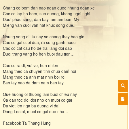
Chang co bom dan nao ngan duoc nhung doan xe
Cac co lap ho bom, sua duong, khong ngoi nghi
Duoi phao sang, dan bay, am am bom My
Mieng van cuoi van hat khuc song que...
Nhung song oi, tu nay se chang thay bao gio
Cac co gai cuoi dua, ra song ganh nuoc
Cac co cat cau ho de trai lang doi dap
Duoi trang vang ho hen buoi dau tien…
Cac co ra di, vui ve, hon nhien
Mang theo ca chuyen tinh chua dam noi
Mang theo ca anh mat nhin boi roi
Ban tay nao da dam nam ban tay.
Que huong oi thuong lam buoi chieu nay
Ca dan toc doi doi nho on muoi co gai
Da viet len nga ba duong vi dai
Dong Loc oi, muoi co gai que nha…
Facebook Ta Thang Hung