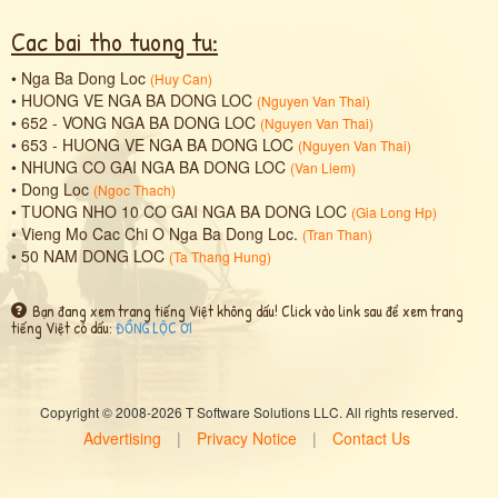
Cac bai tho tuong tu:
•
Nga Ba Dong Loc
(
Huy Can
)
•
HUONG VE NGA BA DONG LOC
(
Nguyen Van Thai
)
•
652 - VONG NGA BA DONG LOC
(
Nguyen Van Thai
)
•
653 - HUONG VE NGA BA DONG LOC
(
Nguyen Van Thai
)
•
NHUNG CO GAI NGA BA DONG LOC
(
Van Liem
)
•
Dong Loc
(
Ngoc Thach
)
•
TUONG NHO 10 CO GAI NGA BA DONG LOC
(
Gia Long Hp
)
•
Vieng Mo Cac Chi O Nga Ba Dong Loc.
(
Tran Than
)
•
50 NAM DONG LOC
(
Ta Thang Hung
)
Bạn đang xem trang tiếng Việt không dấu! Click vào link sau để xem trang
tiếng Việt có dấu:
ĐỒNG LỘC ƠI
Copyright © 2008-2026 T Software Solutions LLC. All rights reserved.
Advertising
|
Privacy Notice
|
Contact Us