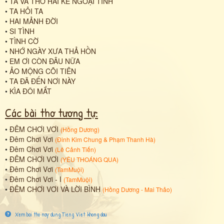
•
TA VÀ THƠ HAI KẺ NGOẠI TÌNH
•
TA HỎI TA
•
HAI MẢNH ĐỜI
•
SI TÌNH
•
TÌNH CỜ
•
NHỚ NGÀY XƯA THẢ HỒN
•
EM ƠI CÒN ĐÂU NỮA
•
ẢO MỘNG CÕI TIÊN
•
TA ĐÃ ĐẾN NƠI NÀY
•
KÌA ĐÔI MẮT
Các bài thơ tương tự:
•
ĐÊM CHƠI VƠI
(
Hồng Dương
)
•
Đêm Chơi Vơi
(
Đinh Kim Chung
&
Phạm Thanh Hà
)
•
Đêm Chơi Vơi
(
Lê Cảnh Tiến
)
•
ĐÊM CHƠI VƠI
(
YÊU THOÁNG QUA
)
•
Đêm Chơi Vơi
(
TamMuội
)
•
Đêm Chơi Vơi - I
(
TamMuội
)
•
ĐÊM CHƠI VƠI VÀ LỜI BÌNH
(
Hồng Dương - Mai Thảo
)
Xem bai tho nay dung Tieng Viet khong dau