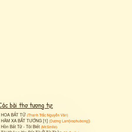
Các bài thơ tương tự:
•
HOA BẤT TỬ
(
Thanh Trắc Nguyễn Văn
)
•
HÃM XA BẮT TƯỚNG [1]
(
Dương Lam[vophubong]
)
•
Hồn Bất Tử - Tôi Biết
(
Mr.Smile
)