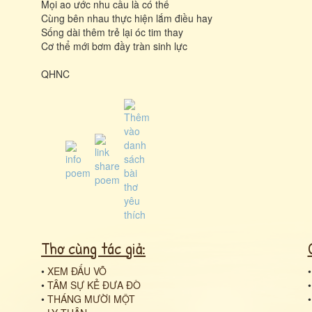
Mọi ao ước nhu cầu là có thể
Cùng bên nhau thực hiện lắm điều hay
Sống dài thêm trẻ lại óc tim thay
Cơ thể mới bơm đầy tràn sinh lực
QHNC
Thơ cùng tác giả:
•
XEM ĐẤU VÕ
•
TÂM SỰ KẺ ĐƯA ĐÒ
•
THÁNG MƯỜI MỘT