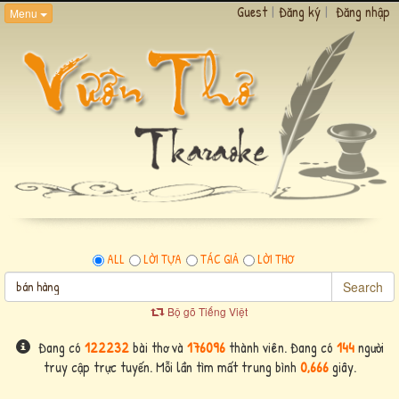
Guest
|
Đăng ký
|
Đăng nhập
Menu
ALL
LỜI TỰA
TÁC GIẢ
LỜI THƠ
Search
Bộ gõ Tiếng Việt
Đang có
122232
bài thơ và
176096
thành viên. Đang có
144
người
truy cập trực tuyến. Mỗi lần tìm mất trung bình
0,666
giây.