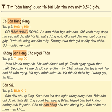
Tìm "bán hàng" được 116 bài. Lần tìm này mất 0,546 giây.
Cô
Bán Hàng
Rong
Tác giả:
Hoàng Hiện
CÔ
BÁN HÀNG
RONG. Áo sờn thâm bạc sắn cao. Chỉ vanh mấy đoạn
níu vào thịt da. Mồ hôi lẫn hạt sương ngà. Giọt nơi đầu má, giọt qua vai
gầy. Dưới trời nắng dãi dầu mây. Đường thưa thớt gió oi đầy dấu chân.
Sớm chiều vén bụi...
Không
Bán Hàng
Cho Người Thân
Tác giả:
Thắng Dê
Jack Ma đã từng nói. Khi kinh doanh thứ gì. Tránh ngay người thân
thiết. Đéo bán, kệ mẹ đi! Dù có rẻ đến mấy. Chất lượng dẫu tuyệt vời. Họ
chả hề trân trọng. Và nghĩ mình kiếm lời. Họ thà để thiên hạ. Lường gạt,
ăn lãi...
Bán Sầu
Tác giả:
Bích Khê
Sầu đâu sầu lạ lùng. Sầu theo lẽo đẽo ngàn trùng cũng theo. Bán sầu
chi đó tệ. Xưa đã từng có kẻ bán hoàng thiên. Người bán trời không
chứng mới là phiền. Còn tôi
bán hàng
sầu tiền chẳng lấy. Sầu nhấm ma
men men khó...