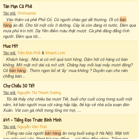
Tản Mạn Cà Phê
Tác giả:
Trinhcamle
Vào thăm cà phê Phố Cổ. Có người chào gọi dễ thương. Ơi cô
bán
hàng
áo đỏ. Cho tôi một cốc ít đường. Cây lá còn đang rũ nước. Đêm qua
mưa phủ kín trời. Dạ Yên điểm màu thật mượt. Cà phê đăng đắng tỉnh
người. Đêm qua tôi...
Mua Mít
&
Tác giả:
Trần Đức Phổ
Khánh Linh
Khách hàng:. Nhà ai có mít quá tươi hồng. Dám hỏi cô hàng có bán
không. Mít mật mít dai và mít ướt. Chảng hay mỗi loại mấy mươi đồng?
Cô
bán hàng
:. Thơm ngon bổ rẻ 'ấy’ mua không ? Duyên cạn cho nên
chẳng bán...
Chợ Chiều 30 Tết
Tác giả:
Nguyễn Thị Thanh Dương
Tôi đã thấy chợ chiều ba mươi Tết, buổi chợ cuối cùng trong suốt một
năm, kẻ bán người mua vội vàng hấp tấp, ðể kịp về nhà sửa soạn đón
Xuân. Vài con gà nhốt trong lồng trơ trọi, ...
641 - Tiếng Rao Trước Bình Minh
Tác giả:
Nguyễn Văn Thái
(Tiếng rao của người
bán hàng
ăn rong buổi sáng ở Hà Nội). Mặt trời
say giấc ngủ yên. Ngọt bùi cay đắng ... vùi đêm đắm chìm. Tiếng rao