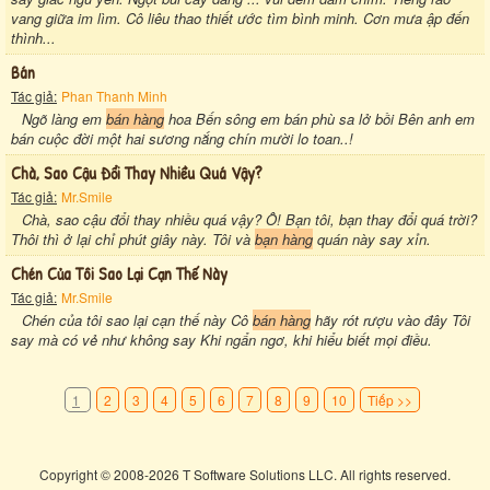
vang giữa im lìm. Cô liêu thao thiết ước tìm bình minh. Cơn mưa ập đến
thình...
Bán
Tác giả:
Phan Thanh Minh
Ngõ làng em
bán hàng
hoa Bến sông em bán phù sa lở bồi Bên anh em
bán cuộc đời một hai sương nắng chín mười lo toan..!
Chà, Sao Cậu Đổi Thay Nhiều Quá Vậy?
Tác giả:
Mr.Smile
Chà, sao cậu đổi thay nhiều quá vậy? Ô! Bạn tôi, bạn thay đổi quá trời?
Thôi thì ở lại chỉ phút giây này. Tôi và
bạn hàng
quán này say xỉn.
Chén Của Tôi Sao Lại Cạn Thế Này
Tác giả:
Mr.Smile
Chén của tôi sao lại cạn thế này Cô
bán hàng
hãy rót rượu vào đây Tôi
say mà có vẻ như không say Khi ngẩn ngơ, khi hiểu biết mọi điều.
1
2
3
4
5
6
7
8
9
10
Tiếp >>
Copyright © 2008-2026 T Software Solutions LLC. All rights reserved.