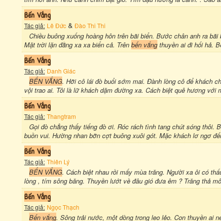
Bến Vắng
&
Tác giả:
Lê Đức
Đào Thi Thi
Chiều buông xuống hoàng hôn trên bãi biển. Bước chân anh ra bãi
Mặt trời lặn đằng xa xa biển cả. Trên
bến vắng
thuyền ai đi hối hả. 
Bến Vắng
Tác giả:
Danh Giác
BẾN VẮNG
. Hỡi cô lái đò buổi sớm mai. Đành lòng cô để khách ch
vội trao ai. Tôi là lữ khách dặm đường xa. Cách biệt quê hương với mẹ
Bến Vắng
Tác giả:
Thangtram
Gọi đò chẳng thấy tiếng đò ơi. Róc rách tình tang chút sóng thô
buồn vui. Hường nhan bỡn cợt buông xuôi gót. Mặc khách lơ ngơ đế
Bến Vắng
Tác giả:
Thiên Lý
BẾN VẮNG
. Cách biệt nhau rồi mấy mùa trăng. Người xa ôi có thấ
lòng , tím sông băng. Thuyền lướt về đâu gió đưa êm ? Trăng thả mô
Bến Vắng
Tác giả:
Ngọc Thạch
Bến vắng
. Sông trải nước, một dòng trong leo lẻo. Con thuyền ai 