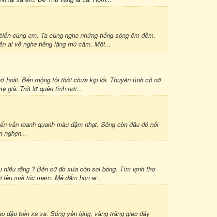
 biển cùng em. Ta cùng nghe những tiếng sóng êm đềm.
Bến ai về nghe tiếng lặng mù câm. Một...
ờ hoài. Bến mộng tôi thời chưa kịp lối. Thuyền tình cô nỡ
 già. Trót lỡ quên tình nơi...
i. Bến vẫn loanh quanh màu đậm nhạt. Sông còn đâu đó nỗi
n nghẹn...
u hiểu rằng ? Bến cũ đò xưa còn soi bóng. Tím lạnh thơ
i lên mái tóc mềm. Mê đắm hồn ai...
neo đậu bến xa xa. Sóng yên lặng, vàng trăng gieo đáy