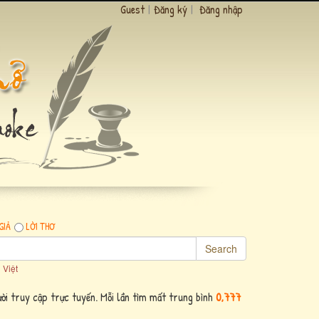
Guest
|
Đăng ký
|
Đăng nhập
GIẢ
LỜI THƠ
Search
 Việt
ời truy cập trực tuyến. Mỗi lần tìm mất trung bình
0,777