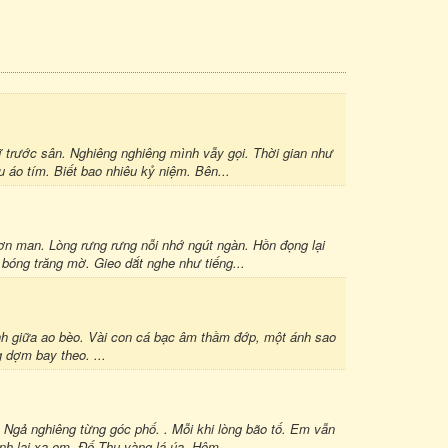
 trước sân. Nghiêng nghiêng mình vẫy gọi. Thời gian như
áo tím. Biết bao nhiêu kỷ niệm. Bên...
 man. Lòng rưng rưng nỗi nhớ ngút ngàn. Hồn đọng lại
óng trăng mờ. Gieo dắt nghe như tiếng...
ạnh giữa ao bèo. Vài con cá bạc âm thầm đớp, một ánh sao
g dợm bay theo. ...
Ngả nghiêng từng góc phố. . Mỗi khi lòng bão tố. Em vẫn
nh lại xa em. Đế Thu vàng lá úa. Hôm...