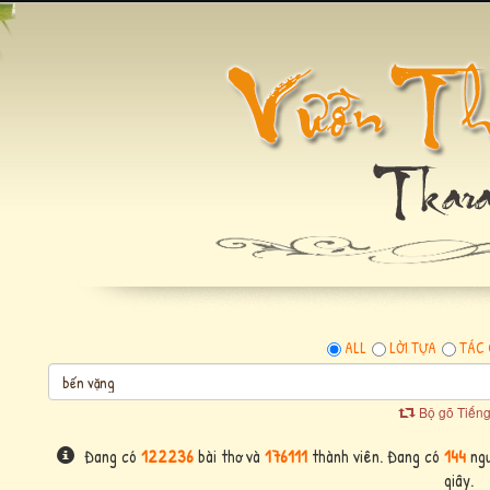
ALL
LỜI TỰA
TÁC 
Bộ gõ Tiếng
Đang có
122236
bài thơ và
176111
thành viên. Đang có
144
ngư
giây.