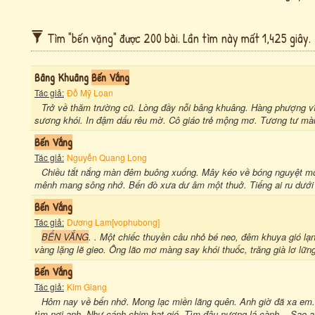
Tìm "bến vặng" được 200 bài. Lần tìm này mất 1,425 giây.
Bâng Khuâng
Bến Vắng
Tác giả:
Đỗ Mỹ Loan
Trở về thăm trường cũ. Lòng đầy nỗi bâng khuâng. Hàng phượng vĩ
sương khói. In đậm dấu rêu mờ. Cô giáo trẻ mộng mơ. Tương tư màu 
Bến Vắng
Tác giả:
Nguyễn Quang Long
Chiều tắt nắng màn đêm buông xuống. Mây kéo về bóng nguyệt mơn
mênh mang sông nhớ. Bến đò xưa dư âm một thuở. Tiếng ai ru dưới b
Bến Vắng
Tác giả:
Dương Lam[vophubong]
BẾN VẮNG
. . Một chiếc thuyền câu nhỏ bé neo, đêm khuya gió l
vàng lặng lẽ gieo. Ông lão mơ màng say khói thuốc, trăng già lơ lữn
Bến Vắng
Tác giả:
Kim Giang
Hôm nay về bến nhớ. Mong lạc miền lãng quên. Anh giờ đã xa em. 
tìm nơi anh. Như cánh chim bạt gió. Tìm đậu nương lá cành. . Sao a