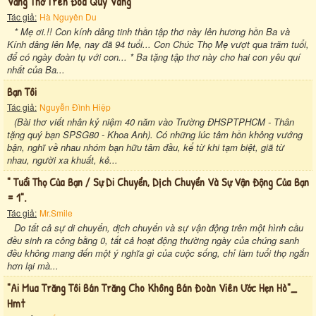
Vầng Thơ Trên Đoá Quỳ Vàng
Tác giả:
Hà Nguyên Du
* Mẹ ơi.!! Con kính dâng tinh thần tập thơ này lên hương hồn Ba và
Kính dâng lên Mẹ, nay đã 94 tuổi... Con Chúc Thọ Mẹ vượt qua trăm tuổi,
để có ngày đoàn tụ với con... * Ba tặng tập thơ này cho hai con yêu quí
nhất của Ba...
Bạn Tôi
Tác giả:
Nguyễn Đình Hiệp
(Bài thơ viết nhân kỷ niệm 40 năm vào Trường ĐHSPTPHCM - Thân
tặng quý bạn SPSG80 - Khoa Anh). Có những lúc tâm hồn không vướng
bận, nghĩ về nhau nhóm bạn hữu tâm đầu, kể từ khi tạm biệt, giã từ
nhau, người xa khuất, kẻ...
" Tuổi Thọ Của Bạn / Sự Di Chuyển, Dịch Chuyển Và Sự Vận Động Của Bạn
= 1".
Tác giả:
Mr.Smile
Do tất cả sự di chuyển, dịch chuyển và sự vận động trên một hình cầu
đều sinh ra công bằng 0, tất cả hoạt động thường ngày của chúng sanh
đều không mang đến một ý nghĩa gì của cuộc sống, chỉ làm tuổi thọ ngắn
hơn lại mà...
"ai Mua Trăng Tôi Bán Trăng Cho Không Bán Đoàn Viên Ước Hẹn Hò"_
Hmt