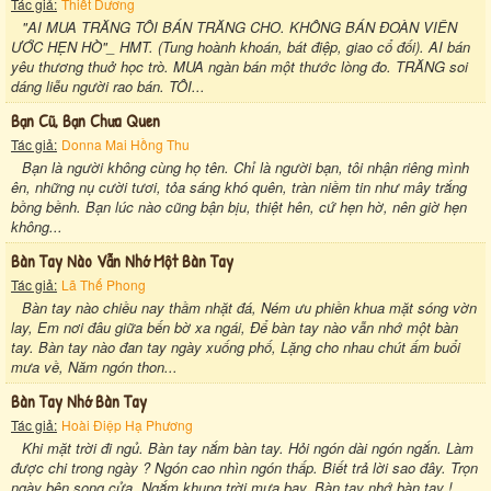
Tác giả:
Thiết Dương
"AI MUA TRĂNG TÔI BÁN TRĂNG CHO. KHÔNG BÁN ĐOÀN VIÊN
ƯỚC HẸN HÒ"_ HMT. (Tung hoành khoán, bát điệp, giao cổ đối). AI bán
yêu thương thuở học trò. MUA ngàn bán một thước lòng đo. TRĂNG soi
dáng liễu người rao bán. TÔI...
Bạn Cũ, Bạn Chưa Quen
Tác giả:
Donna Mai Hồng Thu
Bạn là người không cùng họ tên. Chỉ là người bạn, tôi nhận riêng mình
ên, những nụ cười tươi, tỏa sáng khó quên, tràn niềm tin như mây trắng
bồng bềnh. Bạn lúc nào cũng bận bịu, thiệt hên, cứ hẹn hờ, nên giờ hẹn
không...
Bàn Tay Nào Vẫn Nhớ Một Bàn Tay
Tác giả:
Lã Thế Phong
Bàn tay nào chiều nay thầm nhặt đá, Ném ưu phiền khua mặt sóng vờn
lay, Em nơi đâu giữa bến bờ xa ngái, Để bàn tay nào vẫn nhớ một bàn
tay. Bàn tay nào đan tay ngày xuống phố, Lặng cho nhau chút ấm buổi
mưa về, Năm ngón thon...
Bàn Tay Nhớ Bàn Tay
Tác giả:
Hoài Điệp Hạ Phương
Khi mặt trời đi ngủ. Bàn tay nắm bàn tay. Hỏi ngón dài ngón ngắn. Làm
được chi trong ngày ? Ngón cao nhìn ngón thấp. Biết trả lời sao đây. Trọn
ngày bên song cửa. Ngắm khung trời mưa bay. Bàn tay nhớ bàn tay !...