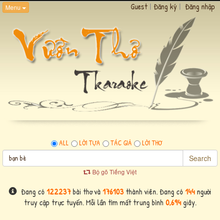
Guest
|
Đăng ký
|
Đăng nhập
Menu
ALL
LỜI TỰA
TÁC GIẢ
LỜI THƠ
Search
Bộ gõ Tiếng Việt
Đang có
122237
bài thơ và
176103
thành viên. Đang có
144
người
truy cập trực tuyến. Mỗi lần tìm mất trung bình
0,694
giây.