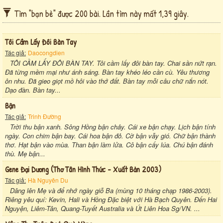
Tìm "bạn bè" được 200 bài. Lần tìm này mất 1,39 giây.
Tôi Cầm Lấy Đôi Bàn Tay
Tác giả:
Daocongdien
TÔI CẦM LẤY ĐÔI BÀN TAY. Tôi cầm lấy đôi bàn tay. Chai sần nứt rạn.
Đã từng mềm mại như ánh sáng. Bàn tay khéo léo cần cù. Yêu thương
ôn nhu. Đã gieo giọt mồ hôi vào thớ đất. Bàn tay mỗi câu chữ nắn nót.
Dạo đàn. Bàn tay...
Bận
Tác giả:
Trinh Đường
Trời thu bận xanh. Sông Hồng bận chảy. Cái xe bận chạy. Lịch bận tính
ngày. Con chim bận bay. Cái hoa bận đỏ. Cờ bận vẫy gió. Chữ bận thành
thơ. Hạt bận vào mùa. Than bận làm lửa. Cô bận cấy lúa. Chú bận đánh
thù. Mẹ bận...
Gene Đại Dương (thơ Tân Hình Thức - Xuất Bản 2003)
Tác giả:
Hà Nguyên Du
Dâng lên Mẹ và để nhớ ngày giỗ Ba (mùng 10 tháng chạp 1986-2003).
Riêng yêu quí: Kevin, Hali và Hồng Đặc biệt với Hà Bạch Quyên. Đến Hai
Nguyện, Liêm-Tân, Quang-Tuyết Australia và Út Liên Hoa Sg/VN. ...