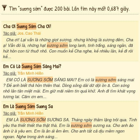
Tìm "sương sớm" được 200 bài. Lần tìm này mất 0,687 giây.
Cha Ơi
Sương Sớm
Cha Ơi!
Tác giả:
Jos. Cao Thái
Cha ơi! Lại vẫn là những giọt sương, nhưng không là sương đêm, Cha
ạ! Vẫn đó là, những hạt
sương sớm
long lanh, tinh trắng, sáng ngần, đã
hút hồn con từ thuở nhỏ. Con muốn kể Cha nghe, kể nhiều lần, kể đi rồi
kể...
Em Có Là
Sương Sớm
Sáng Mai?
Tác giả:
Trần Minh Hiền
EM CÓ LÀ
SƯƠNG SỚM
SÁNG MAI? Em có là
sương sớm
sáng mai
? Để anh biết thả hồn thiên thai. Dòng sông dài dữ dội ồn ã. Con sóng
nhỏ lăn tăn miệt mài. Em giữ mãi niềm tin quá khứ. Anh đi tìm khát vọng
tương lai. Cảm ơn em...
Em Là
Sương Sớm
Sương Sa
Tác giả:
Trần Minh Hiền
EM LÀ
SƯƠNG SỚM
SƯƠNG SA. Tháng ngày thầm lặng trôi qua. Tình
yêu tha thiết thiết tha thật thà. Em là
sương sớm
sương sa. Cho anh ảo
ảnh ừ à yêu em. Em là ân ái êm êm. Cho anh tất cả dịu mềm ngon
ngoan. Nghe trong ánh sáng...