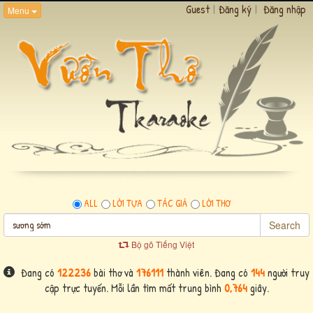
Guest
|
Đăng ký
|
Đăng nhập
Menu
ALL
LỜI TỰA
TÁC GIẢ
LỜI THƠ
Search
Bộ gõ Tiếng Việt
Đang có
122236
bài thơ và
176111
thành viên. Đang có
144
người truy
cập trực tuyến. Mỗi lần tìm mất trung bình
0,764
giây.