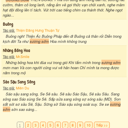
cườm, thảm cỏ long lanh, nắng ấm về gọi thức vạn chồi xanh, nghe mầm
hạt đội đồng lên tí tách. Vút trời cao tiếng chim ca thánh thót. Nghe ngọt
ngào...
Buông
Tác giả:
Thiện Đăng Hưng Thuận Tự
Buông nghĩ Thiện Ác Buông Pháp đến đi Buông cả thân rối Diễn trong
kịch đời Ta như
sương sớm
Hòa mình không trung
Những Bông Hoa
Tác giả:
Mr.Smile
Những bông hoa khi đùa vui trong gió Khi tắm mình trong
sương sớm
mơn man Và con người cũng vui vẻ hân hoan Chỉ mình ta mong được
nằm trong mộ
Sáo Sậu Sang Sông
Tác giả:
Miên Du
Sáo sậu sang sông, Se Sẻ sầu. Sẻ sầu Sáo Sậu, Sẻ sầu Sâu. Sang
sông sao Sáo sùng Se Sẻ. Sắp sửa sang sông sợ sóng sâu (MD). Son
sắt sót sơ sầu Sẻ, Sậu. Sững sờ Sáo sậu sóng soài suy. Se se
sương
sớm
sờn sao sáng...
1
2
3
4
5
6
7
8
9
10
Tiếp >>