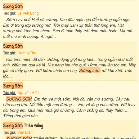
Sương Sớm
Tác giả:
Lê Viết Long
Sớm nay phố Huế về sương. Đau đầu ngái ngủ đến trường ngẩn ngơ.
Em đi trong lớp sương mờ. Trời mây xám xịt thẫn thờ lòng em. Hạt
sương phủ kính lem nhem. Sao đi toàn thấy trời đem màu buồn. Mịt mù
mắt mở kính buông. Ai ngờ...
Sương Sớm
Tác giả:
Hương Thu
Kìa bình minh đã đến. Sương đọng giọt long lanh. Trang ngần như mắt
anh. Nhìn em qua kẽ lá. Kìa nắng len nhẹ quá. Ươm màu lên tóc em. Này
gió có thấy quen. Với bước chân em nhẹ.
Sương sớm
rơi khe khẽ. Trên
lộc...
Sương Sớm
Tác giả:
Nguyên Hữu
SƯƠNG SỚM
. Em tìm về một sớm. Núi đồi vẫn mờ sương. Cây cầu
hờn cong tớn. Nối tiếp một con đường…. Em về lòng vui sướng. Với thay
đổi trong em. Qua một mùa gió chướng. Cảnh chẳng đổi thay thêm….
Tiếng thời gian vẫn...
Sương Sớm
Trên Đồng
Tác giả:
Văn Liêm
SƯƠNG SỚM
TRÊN ĐỒNG. Phía trời đông ánh hồng dần tỏ, sương rắc