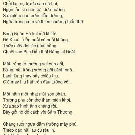
Chồi lan nọ trước sân đã hái,
Ngọn tần kia bên bãi đưa hương.
Sửa xiêm dạo bước tiền đường,
Ngửa trông xem vẻ thiên chương thẩn thờ.
Bóng Ngân Hà khi mờ khi tỏ,
Độ Khuê Triền buổi có buổi không.
Thức mây đòi lúc nhạt nồng,
Chuôi sao Bắc Đẩu thôi Đông lại Đoài.
Mặt trăng tỏ thường soi bên gối,
Bừng mắt trông sương gội cành ngô.
Lạnh lùng thay bấy chiều thu,
Gió may hiu hắt trên đầu tường vôị .
Một năm một nhạt mùi son phấn,
Trượng phu còn thơ thẩn miền khơi.
Xưa sao hình ảnh chẳng rời,
Bây giờ nỡ để cách vời Sâm Thương.
Chàng ruổi ngựa dặm trường mây phủ,
Thiếp dạo hài lầu cũ rêu in.