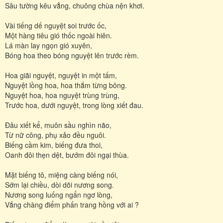
Sâu tường kêu vẳng, chuông chùa nện khơi.
Vài tiếng dế nguyệt soi trước ốc,
Một hàng tiêu gió thốc ngoài hiên.
Lá màn lay ngọn gió xuyên,
Bóng hoa theo bóng nguyệt lên trước rèm.
Hoa giãi nguyệt, nguyệt in một tấm,
Nguyệt lồng hoa, hoa thắm từng bông.
Nguyệt hoa, hoa nguyệt trùng trùng,
Trước hoa, dưới nguyệt, trong lòng xiết đau.
Đâu xiết kể, muôn sầu nghìn não,
Từ nữ công, phụ xảo đều nguôi.
Biếng cầm kim, biếng đưa thoi,
Oanh đôi thẹn dệt, bướm đôi ngại thùa.
Mặt biếng tô, miệng càng biếng nói,
Sớm lại chiều, dòi dõi nương song.
Nương song luống ngẩn ngơ lòng,
Vắng chàng điểm phấn trang hồng với ai ?