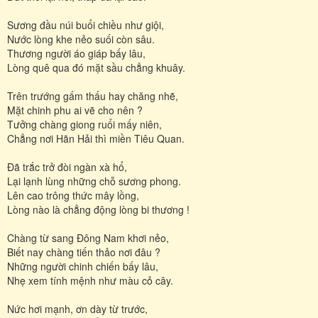
Sương đầu núi buổi chiều như giội,
Nước lòng khe nẻo suối còn sâu.
Thương người áo giáp bấy lâu,
Lòng quê qua đó mặt sầu chẳng khuây.
Trên trướng gấm thấu hay chăng nhẽ,
Mặt chinh phu ai vẽ cho nên ?
Tưởng chàng giong ruổi mấy niên,
Chẳng nơi Hãn Hải thì miền Tiêu Quan.
Đã trắc trở đòi ngàn xà hổ,
Lại lạnh lùng những chỗ sương phong.
Lên cao trông thức mây lồng,
Lòng nào là chẳng động lòng bi thương !
Chàng từ sang Đông Nam khơi nẻo,
Biết nay chàng tiến thảo nơi đâu ?
Những người chinh chiến bấy lâu,
Nhẹ xem tính mệnh như màu cỏ cây.
Nức hơi mạnh, ơn dày từ trước,