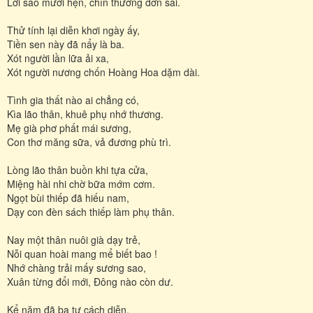
Lời sao mười hẹn, chín thường đơn sai.
Thử tính lại diễn khơi ngày ấy,
Tiền sen này đã nẩy là ba.
Xót người lần lữa ải xa,
Xót người nương chốn Hoàng Hoa dặm dài.
Tình gia thất nào ai chẳng có,
Kìa lão thân, khuê phụ nhớ thương.
Mẹ già phơ phất mái sương,
Con thơ măng sữa, vả đương phù trì.
Lòng lão thân buồn khi tựa cửa,
Miệng hài nhi chờ bữa mớm cơm.
Ngọt bùi thiếp đã hiếu nam,
Dạy con đèn sách thiếp làm phụ thân.
Nay một thân nuôi già dạy trẻ,
Nỗi quan hoài mang mể biết bao !
Nhớ chàng trải mấy sương sao,
Xuân từng đổi mới, Đông nào còn dư.
Kể năm đã ba tư cách diễn,