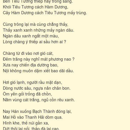
Bến Tiêu Tương thiếp hãy trông sang.
Khói Tiêu Tương cách Hàm Dương,
Cây Hàm Dương cách Tiêu Tương mấy trùng.
Cùng trông lại mà cùng chẳng thấy,
Thấy xanh xanh những mấy ngàn dâu.
Ngàn dâu xanh ngắt một màu,
Lòng chàng ý thiếp ai sầu hơn ai ?
Chàng từ đi vào nơi gió cát,
Đêm trăng này nghỉ mát phương nao ?
Xưa nay chiến địa dường bao,
Nội không muôn dặm xiết bao dãi dầu.
Hơi gió lạnh, người rầu mặt dạn,
Dòng nước sâu, ngựa nản chân bon.
Ôm yên gối trống đã chồn,
Nằm vùng cát trắng, ngủ cồn rêu xanh.
Nay Hán xuống Bạch Thành đóng lại,
Mai Hồ vào Thanh Hải dòm qua.
Hình khe, thế núi gần xa,
Dứt thôi lại nối, thấp đà lại cao.