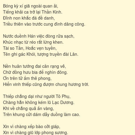
Bóng kỳ xí giã ngoài quan ải,
Tiếng khải ca trở lại Thần Kinh.
Đỉnh non khắc đá đề danh,
Triều thiên vào trước cung đình dâng công.
Nước duềnh Hán việc đòng rửa sạch,
Khúc nhạc từ réo rắt lừng khen.
Tài so Tần, Hoắc vẹn tuyền,
Tên ghi gác Khói, tượng truyền đài Lân.
Nền huân tướng đai cân rạng vẻ,
Chữ đồng hưu bia để nghìn đông.
Ơn trên tử ấm thê phong,
Hiển vinh thiếp cũng đượm chung hương trời.
Thiếp chẳng dại như người Tô Phụ,
Chàng hẳn không kém lũ Lạc Dương.
Khi về chẳng quả ấn vàng,
Trên khung cửi dám dẫy duồng làm cao.
Xin vì chàng xếp bào cởi giáp,
Xin vì chàng giũ lớp phong sương.