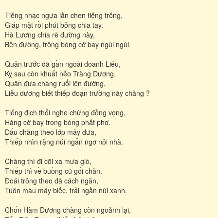
Tiếng nhạc ngựa lần chen tiếng trống,
Giáp mặt rồi phút bỗng chia tay.
Hà Lương chia rẽ đường này,
Bên đường, trông bóng cờ bay ngùi ngùi.
Quân trước đã gần ngoài doanh Liễu,
Kỵ sau còn khuất nẻo Tràng Dương.
Quân đưa chàng ruổi lên đường,
Liễu dương biết thiếp đoạn trường này chăng ?
Tiếng địch thổi nghe chừng đồng vọng,
Hàng cờ bay trong bóng phất phơ.
Dấu chàng theo lớp mây đưa,
Thiếp nhìn rặng núi ngẩn ngơ nỗi nhà.
Chàng thì đi cõi xa mưa gió,
Thiếp thì về buồng cũ gối chăn.
Đoái trông theo đã cách ngăn,
Tuôn màu mây biếc, trải ngần núi xanh.
Chốn Hàm Dương chàng còn ngoảnh lại,