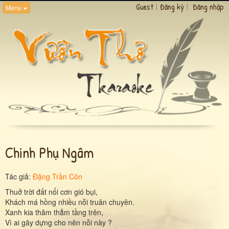
Guest
|
Đăng ký
|
Đăng nhập
Menu
Chinh Phụ Ngâm
Tác giả:
Đặng Trần Côn
Thuở trời đất nổi cơn gió bụi,
Khách má hồng nhiều nỗi truân chuyên.
Xanh kia thăm thẳm tầng trên,
Vì ai gây dựng cho nên nỗi này ?