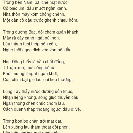
Trông bến Nam, bãi che mặt nước,
Cỏ biếc um, dâu mướt ngàn xanh.
Nhà thôn mấy xóm chông chênh,
Một đàn cò đậu trước ghềnh chiều hôm.
Trông đường Bắc, đôi chòm quán khách,
Mây rà cây xanh ngất núi non.
Lúa thành thoi thóp bên cồn,
Nghe thôi ngọc địch véo von bên lầu.
Non Đông thấy lá hầu chất đống,
Trĩ xập xoè, mai cũng bẻ bai.
Khói mù nghi ngút ngàn khơi,
Con chim bạt gió lạc loài kêu thương.
Lũng Tây thấy nước dường uốn khúc,
Nhạn liệng không, sóng giục thuyền câu.
Ngàn thông chen chúc chòm lau,
Cách duềnh thấp thoáng người đâu đi về.
Trông bốn bề chân trời mặt đất,
Lên xuống lầu thấm thoát đòi phen.
Lớp mây ngừng mắt ngại nhìn,