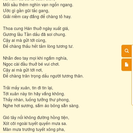
Mối sầu thêm nghìn vạn ngổn ngang.
Ước gì gần gũi tấc gang,
Giải niềm cay đắng để chàng tỏ hay.
Thoa cung Hán thuở ngày xuất giá,
Gương lầu Tần dấu đã soi chung.
Cậy ai mà gửi tới cùng,
Để chàng thấu hết tấm lòng tương tư.
Nhẫn đeo tay mọi khi ngắm nghía,
Ngọc cài đầu thuở bé vui chơi.
Cậy ai mà gửi tới nơi,
Để chàng trân trọng dấu người tương thân.
Trải mấy xuân, tin đi tin lại,
Tới xuân này tin hãy vắng không.
Thấy nhàn, luống tưởng thư phong,
Nghe hơi sương, sắm áo bông sẵn sàng.
Gió tây nổi không đường hồng tiện,
Xót cõi ngoài tuyết quyến mưa sa.
Màn mưa trướng tuyết xông pha,