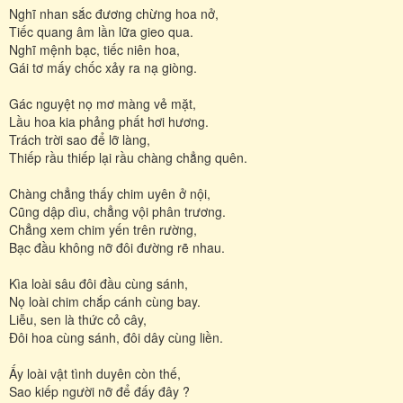
Nghĩ nhan sắc đương chừng hoa nở,
Tiếc quang âm lần lữa gieo qua.
Nghĩ mệnh bạc, tiếc niên hoa,
Gái tơ mấy chốc xảy ra nạ giòng.
Gác nguyệt nọ mơ màng vẻ mặt,
Lầu hoa kia phảng phất hơi hương.
Trách trời sao để lỡ làng,
Thiếp rầu thiếp lại rầu chàng chẳng quên.
Chàng chẳng thấy chim uyên ở nội,
Cũng dập dìu, chẳng vội phân trương.
Chẳng xem chim yến trên rường,
Bạc đầu không nỡ đôi đường rẽ nhau.
Kìa loài sâu đôi đầu cùng sánh,
Nọ loài chim chắp cánh cùng bay.
Liễu, sen là thức cỏ cây,
Đôi hoa cùng sánh, đôi dây cùng liền.
Ấy loài vật tình duyên còn thế,
Sao kiếp người nỡ để đấy đây ?