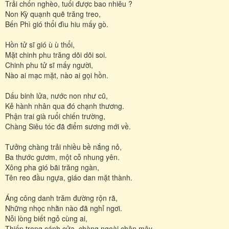
Trải chốn nghèo, tuổi được bao nhiêu ?
Non Kỳ quạnh quẽ trăng treo,
Bến Phì gió thổi đìu hiu mấy gò.
Hồn tử sĩ gió ù ù thổi,
Mặt chinh phu trăng dõi dõi soi.
Chinh phu tử sĩ mấy người,
Nào ai mạc mặt, nào ai gọi hồn.
Dấu binh lửa, nước non như cũ,
Kẻ hành nhân qua đó chạnh thương.
Phận trai già ruổi chiến trường,
Chàng Siêu tóc đã điểm sương mới về.
Tưởng chàng trải nhiều bề nắng nỏ,
Ba thước gươm, một cỗ nhung yên.
Xông pha gió bãi trăng ngàn,
Tên reo đầu ngựa, giáo dan mặt thành.
Áng công danh trăm đường rộn rã,
Những nhọc nhằn nào đã nghỉ ngơi.
Nỗi lòng biết ngỏ cùng ai,
Thiếp trong cánh cửa, chàng ngoài chân mây.