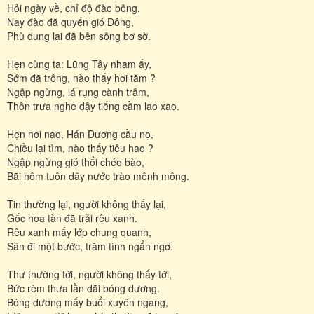
Hỏi ngày về, chỉ độ đào bông.
Nay đào đã quyến gió Đông,
Phù dung lại đã bên sông bơ sờ.
Hẹn cùng ta: Lũng Tây nham ấy,
Sớm đã trông, nào thấy hơi tăm ?
Ngập ngừng, lá rụng cành trâm,
Thôn trưa nghe dậy tiếng cầm lao xao.
Hẹn nơi nao, Hán Dương cầu nọ,
Chiều lại tìm, nào thấy tiêu hao ?
Ngập ngừng gió thổi chéo bào,
Bãi hôm tuôn dẫy nước trào mênh mông.
Tin thường lại, người không thấy lại,
Gốc hoa tàn đã trải rêu xanh.
Rêu xanh mấy lớp chung quanh,
Sân đi một bước, trăm tình ngẩn ngơ.
Thư thường tới, người không thấy tới,
Bức rèm thưa lần dãi bóng dương.
Bóng dương mấy buổi xuyên ngang,