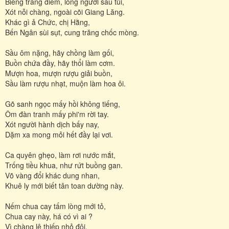
Biếng trang điểm, lòng người sầu tủi,
Xót nỗi chàng, ngoài cõi Giang Lăng.
Khác gì ả Chức, chị Hằng,
Bến Ngân sùi sụt, cung trăng chốc mòng.
Sầu ôm nặng, hãy chồng làm gối,
Buồn chứa đầy, hãy thổi làm cơm.
Mượn hoa, mượn rượu giải buồn,
Sầu làm rượu nhạt, muộn làm hoa ôi.
Gõ sanh ngọc mấy hồi không tiếng,
Ôm đàn tranh mấy phi'm rời tay.
Xót người hành dịch bấy nay,
Dặm xa mong mỏi hết đầy lại vơi.
Ca quyên ghẹo, làm rơi nước mắt,
Trống tiều khua, như rứt buồng gan.
Võ vàng đổi khác dung nhan,
Khuê ly mới biết tân toan dường này.
Nếm chua cay tấm lòng mới tỏ,
Chua cay này, há có vì ai ?
Vì chàng lệ thiếp nhỏ đôi,