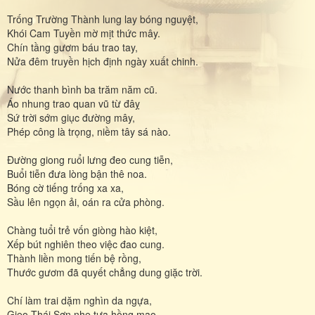
Trống Trường Thành lung lay bóng nguyệt,
Khói Cam Tuyền mờ mịt thức mây.
Chín tầng gươm báu trao tay,
Nửa đêm truyền hịch định ngày xuất chinh.
Nước thanh bình ba trăm năm cũ.
Áo nhung trao quan vũ từ đâỵ
Sứ trời sớm giục đường mây,
Phép công là trọng, niềm tây sá nào.
Đường giong ruổi lưng đeo cung tiễn,
Buổi tiễn đưa lòng bận thê noa.
Bóng cờ tiếng trống xa xa,
Sầu lên ngọn ải, oán ra cửa phòng.
Chàng tuổi trẻ vốn giòng hào kiệt,
Xếp bút nghiên theo việc đao cung.
Thành liền mong tiến bệ rồng,
Thước gươm đã quyết chẳng dung giặc trời.
Chí làm trai dặm nghìn da ngựa,
Gieo Thái Sơn nhẹ tựa hồng mao.