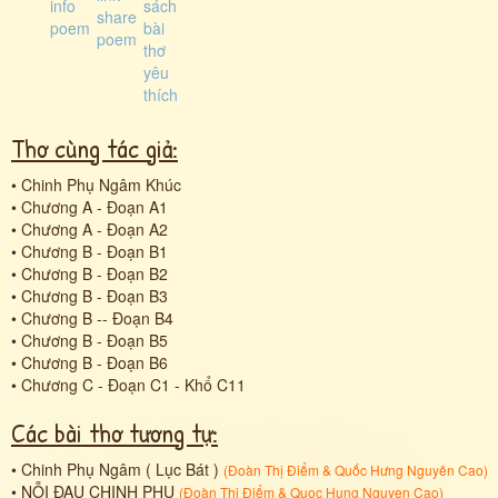
Thơ cùng tác giả:
•
Chinh Phụ Ngâm Khúc
•
Chương A - Đoạn A1
•
Chương A - Đoạn A2
•
Chương B - Đoạn B1
•
Chương B - Đoạn B2
•
Chương B - Đoạn B3
•
Chương B -- Đoạn B4
•
Chương B - Đoạn B5
•
Chương B - Đoạn B6
•
Chương C - Đoạn C1 - Khổ C11
Các bài thơ tương tự:
•
Chinh Phụ Ngâm ( Lục Bát )
(
Đoàn Thị Điểm
&
Quốc Hưng Nguyên Cao
)
•
NỖI ĐAU CHINH PHỤ
(
Đoàn Thị Điểm
&
Quoc Hung Nguyen Cao
)