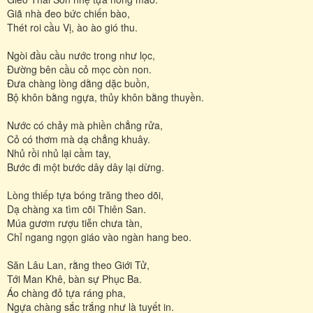
Giã nhà đeo bức chiến bào,
Thét roi cầu Vị, ào ào gió thu.
Ngòi đầu cầu nước trong như lọc,
Đường bên cầu cỏ mọc còn non.
Đưa chàng lòng dằng dặc buồn,
Bộ khôn bằng ngựa, thủy khôn bằng thuyền.
Nước có chảy mà phiền chẳng rửa,
Cỏ có thơm mà dạ chẳng khuây.
Nhủ rồi nhủ lại cầm tay,
Bước đi một bước dây dây lại dừng.
Lòng thiếp tựa bóng trăng theo dõi,
Dạ chàng xa tìm cõi Thiên San.
Múa gươm rượu tiễn chưa tàn,
Chỉ ngang ngọn giáo vào ngàn hang beo.
Săn Lâu Lan, rằng theo Giới Tử,
Tới Man Khê, bàn sự Phục Ba.
Áo chàng đỏ tựa ráng pha,
Ngựa chàng sắc trắng như là tuyết in.