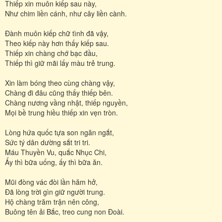
Thiếp xin muôn kiếp sau này,
Như chim liền cánh, như cây liền cành.
Đành muôn kiếp chữ tình đã vậy,
Theo kiếp này hơn thấy kiếp sau.
Thiếp xin chàng chớ bạc đầu,
Thiếp thì giữ mãi lấy màu trẻ trung.
Xin làm bóng theo cùng chàng vậy,
Chàng đi đâu cũng thấy thiếp bên.
Chàng nương vầng nhật, thiếp nguyền,
Mọi bề trung hiều thiếp xin vẹn tròn.
Lòng hứa quốc tựa son ngăn ngắt,
Sức tý dân dường sắt tri tri.
Máu Thuyền Vu, quắc Nhục Chi,
Ấy thì bữa uống, ấy thì bữa ăn.
Mũi đòng vác đòi lần hăm hở,
Đã lòng trời gìn giữ người trung.
Hộ chàng trăm trận nên công,
Buông tên ải Bắc, treo cung non Đoài.