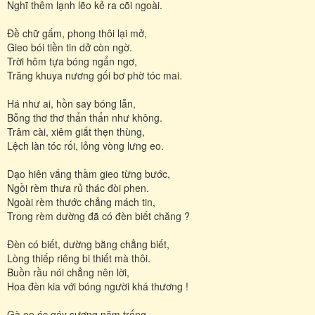
Nghĩ thêm lạnh lẽo kẻ ra cõi ngoài.
Đề chữ gấm, phong thôi lại mở,
Gieo bói tiền tin dở còn ngờ.
Trời hôm tựa bóng ngẩn ngơ,
Trăng khuya nương gối bơ phờ tóc mai.
Há như ai, hồn say bóng lẫn,
Bỗng thơ thơ thẩn thẩn như không.
Trâm cài, xiêm giắt thẹn thùng,
Lệch làn tóc rối, lỏng vòng lưng eo.
Dạo hiên vắng thầm gieo từng bước,
Ngồi rèm thưa rủ thác đòi phen.
Ngoài rèm thước chẳng mách tin,
Trong rèm dường đã có đèn biết chăng ?
Đèn có biết, dường bằng chẳng biết,
Lòng thiếp riêng bi thiết mà thôi.
Buồn rầu nói chẳng nên lời,
Hoa đèn kia với bóng người khá thương !
Gà eo óc gáy sương năm trống,