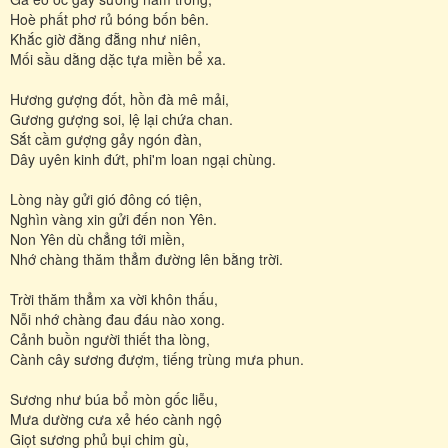
Hoè phất phơ rủ bóng bốn bên.
Khắc giờ đằng đẵng như niên,
Mối sầu dằng dặc tựa miền bể xa.
Hương gượng đốt, hồn đà mê mải,
Gương gượng soi, lệ lại chứa chan.
Sắt cầm gượng gảy ngón đàn,
Dây uyên kinh đứt, phi'm loan ngại chùng.
Lòng này gửi gió đông có tiện,
Nghìn vàng xin gửi đến non Yên.
Non Yên dù chẳng tới miền,
Nhớ chàng thăm thẳm đường lên bằng trời.
Trời thăm thẳm xa vời khôn thấu,
Nỗi nhớ chàng đau đáu nào xong.
Cảnh buồn người thiết tha lòng,
Cành cây sương đượm, tiếng trùng mưa phun.
Sương như búa bổ mòn gốc liễu,
Mưa dường cưa xẻ héo cành ngộ
Giọt sương phủ bụi chim gù,