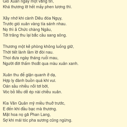
Gió Xuân ngày một vắng tin,
Khá thương lỡ hết mấy phen lương thì.
Xảy nhớ khi cành Diêu đóa Ngụy,
Trước gió xuân vàng tía sánh nhau.
Nọ thì ả Chức chàng Ngâu,
Tới trăng thu lại bắc cầu sang sông.
Thương một kẻ phòng không luống giữ,
Thời tiết lành lầm lỡ đòi nau.
Thoi đưa ngày tháng ruổi mau,
Người đời thấm thoắt qua màu xuân xanh.
Xuân thu để giận quanh ở dạ,
Hợp ly đành buồn quá khi vui.
Oán sầu nhiều nỗi tơi bời,
Vóc bồ liễu dễ ép nài chiều xuân.
Kìa Văn Quân mỹ miều thuở trước,
E đến khi đầu bạc mà thương.
Mặt hoa nọ gã Phan Lang,
Sợ khi mái tóc pha sương cũng ngừng.