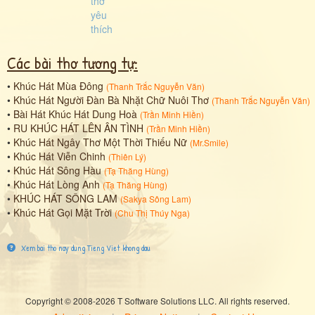
Các bài thơ tương tự:
•
Khúc Hát Mùa Đông
(
Thanh Trắc Nguyễn Văn
)
•
Khúc Hát Người Đàn Bà Nhặt Chữ Nuôi Thơ
(
Thanh Trắc Nguyễn Văn
)
•
Bài Hát Khúc Hát Dung Hoà
(
Trần Minh Hiền
)
•
RU KHÚC HÁT LÊN ÂN TÌNH
(
Trần Minh Hiền
)
•
Khúc Hát Ngây Thơ Một Thời Thiếu Nữ
(
Mr.Smile
)
•
Khúc Hát Viễn Chinh
(
Thiên Lý
)
•
Khúc Hát Sông Hàu
(
Tạ Thăng Hùng
)
•
Khúc Hát Lòng Anh
(
Tạ Thăng Hùng
)
•
KHÚC HÁT SÔNG LAM
(
Sakya Sông Lam
)
•
Khúc Hát Gọi Mặt Trời
(
Chu Thị Thúy Nga
)
Xem bai tho nay dung Tieng Viet khong dau
Copyright © 2008-2026 T Software Solutions LLC. All rights reserved.