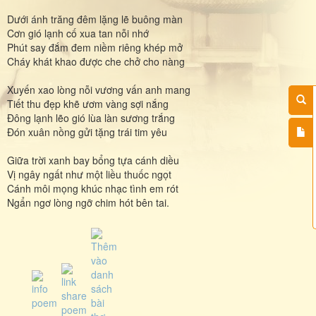
Dưới ánh trăng đêm lặng lẽ buông màn
Cơn gió lạnh cố xua tan nỗi nhớ
Phút say đắm đem niềm riêng khép mở
Cháy khát khao được che chở cho nàng
Xuyến xao lòng nỗi vương vấn anh mang
Tiết thu đẹp khẽ ươm vàng sợi nắng
Đông lạnh lẽo gió lùa làn sương trắng
Đón xuân nồng gửi tặng trái tim yêu
Giữa trời xanh bay bổng tựa cánh diều
Vị ngây ngất như một liều thuốc ngọt
Cánh môi mọng khúc nhạc tình em rót
Ngẩn ngơ lòng ngỡ chim hót bên tai.