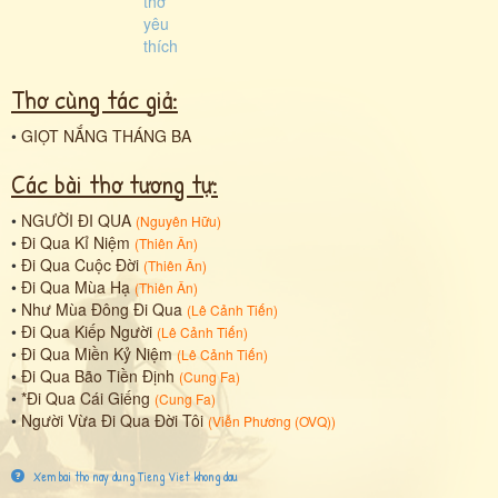
Thơ cùng tác giả:
•
GIỌT NẮNG THÁNG BA
Các bài thơ tương tự:
•
NGƯỜI ĐI QUA
(
Nguyên Hữu
)
•
Đi Qua Kỉ Niệm
(
Thiên Ân
)
•
Đi Qua Cuộc Đời
(
Thiên Ân
)
•
Đi Qua Mùa Hạ
(
Thiên Ân
)
•
Như Mùa Đông Đi Qua
(
Lê Cảnh Tiến
)
•
Đi Qua Kiếp Người
(
Lê Cảnh Tiến
)
•
Đi Qua Miền Kỷ Niệm
(
Lê Cảnh Tiến
)
•
Đi Qua Bão Tiền Định
(
Cung Fa
)
•
*Đi Qua Cái Giếng
(
Cung Fa
)
•
Người Vừa Đi Qua Đời Tôi
(
Viễn Phương (OVQ)
)
Xem bai tho nay dung Tieng Viet khong dau