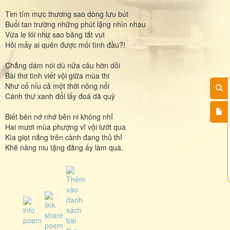
Tim tím mực thương sao dòng lưu bút
Buổi tan trường những phút lặng nhìn nhau
Vừa le lói như sao băng tắt vụt
Hỏi mấy ai quên được mối tình đầu?!
Chẳng dám nói dù nửa câu hờn dỗi
Bài thơ tình viết vội giữa mùa thi
Như cố níu cả một thời nông nổi
Cánh thư xanh đổi lấy đoá dã quỳ
Biết bên nớ nhớ bên ni không nhỉ
Hai mươi mùa phượng vĩ vội lướt qua
Kìa giọt nắng trên cành đang thủ thỉ
Khẽ nâng niu tặng đằng ấy làm quà.