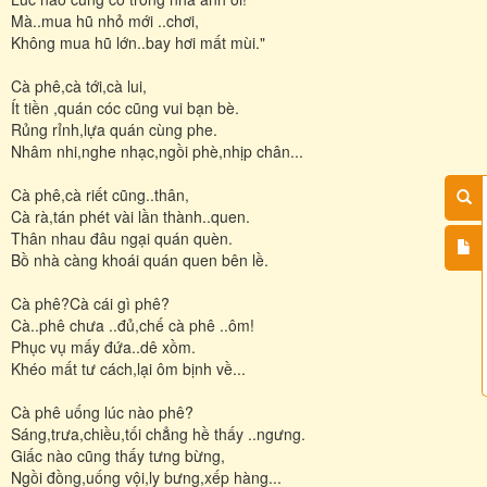
Mà..mua hũ nhỏ mới ..chơi,
Không mua hũ lớn..bay hơi mất mùi."
Cà phê,cà tới,cà lui,
Ít tiền ,quán cóc cũng vui bạn bè.
Rủng rỉnh,lựa quán cùng phe.
Nhâm nhi,nghe nhạc,ngồi phè,nhịp chân...
Cà phê,cà riết cũng..thân,
Cà rà,tán phét vài lần thành..quen.
Thân nhau đâu ngại quán quèn.
Bồ nhà càng khoái quán quen bên lề.
Cà phê?Cà cái gì phê?
Cà..phê chưa ..đủ,chế cà phê ..ôm!
Phục vụ mấy đứa..dê xồm.
Khéo mất tư cách,lại ôm bịnh về...
Cà phê uống lúc nào phê?
Sáng,trưa,chiều,tối chẳng hề thấy ..ngưng.
Giấc nào cũng thấy tưng bừng,
Ngồi đồng,uống vội,ly bưng,xếp hàng...