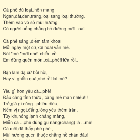
Cà phê đủ loại..hỗn mang!
Ngắn,dài,đen,trắng,loại sang loại thường.
Thêm vào vô số mùi hương
Có người uống chẳng bỏ đường mới ..oai!
Cà phê sáng ,điểm tâm:khoai
Mỗi ngày một cữ,xơi hoài vẫn mê.
Nói "mê "mới nhớ..chiều về.
Em đừng quên món..cà..phê!Hứa rồi..
Bận làm,dạ cứ bồi hồi,
Hay vì ghiền quá,nhớ rồi lại mê?
Yêu gì hơn yêu cà...phê!
Đầu càng tỉnh thức , càng mê man nhiều!!!
Trẻ,già gì cũng...phiêu diêu,
Nếm vị ngọt,đắng,lòng yêu thêm tràn,
Tùy khi,nóng,lạnh chẳng màng,
Miễn cà ...phê đúng gu nàng(chàng) là ...mê!
Cà môi,đã thấy phê phê ,
Mùi hương quen thuộc chẳng hề chán đâu!