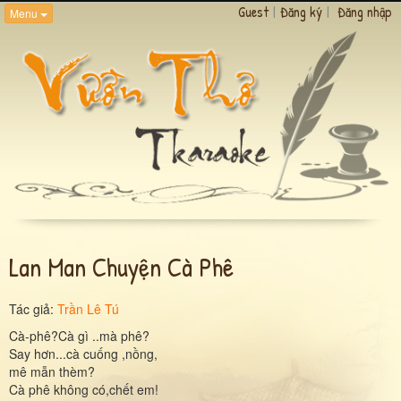
Guest
|
Đăng ký
|
Đăng nhập
Menu
Lan Man Chuyện Cà Phê
Tác giả:
Trần Lê Tú
Cà-phê?Cà gì ..mà phê?
Say hơn...cà cuống ,nồng,
mê mẫn thèm?
Cà phê không có,chết em!