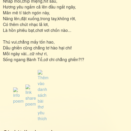
Nhấp môi,chíp miệng,hít sâu,
Hương yêu ngấm cả lên đầu ngất ngây,
Mân mê tí tách ngón này,
Nâng lên,đặt xuống,trong tay,không rời,
Có thêm chút nhạc lả lơi,
Là hồn phiêu bạt,chơi vơi chốn nào...
Thú vui,chẳng mấy tốn hao,
Dẫu ghiền cũng chẳng tơ hào hại chi!
Mỗi ngày vài...cữ như ri,
Sống ngang Bành Tổ,cớ chi chẳng ghiền?!?