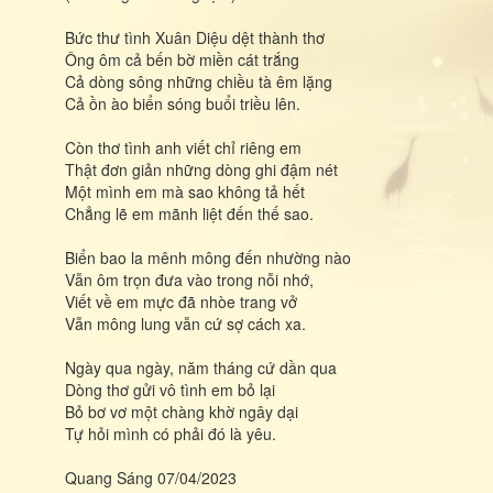
Bức thư tình Xuân Diệu dệt thành thơ
Ông ôm cả bến bờ miền cát trắng
Cả dòng sông những chiều tà êm lặng
Cả ồn ào biển sóng buổi triều lên.
Còn thơ tình anh viết chỉ riêng em
Thật đơn giản những dòng ghi đậm nét
Một mình em mà sao không tả hết
Chẳng lẽ em mãnh liệt đến thế sao.
Biển bao la mênh mông đến nhường nào
Vẫn ôm trọn đưa vào trong nỗi nhớ,
Viết về em mực đã nhòe trang vở
Vẫn mông lung vẫn cứ sợ cách xa.
Ngày qua ngày, năm tháng cứ dần qua
Dòng thơ gửi vô tình em bỏ lại
Bỏ bơ vơ một chàng khờ ngây dại
Tự hỏi mình có phải đó là yêu.
Quang Sáng 07/04/2023