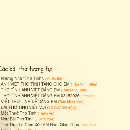
Các bài thơ tương tự:
•
Những Nhà "Thơ Tình",
(
Mr. Smile
)
•
ANH VIẾT THƠ TÌNH TẶNG CHO EM
(
Trần Minh Hiền
)
•
THƠ TÌNH ANH VIẾT DÂNG EM
(
Trần Minh Hiền
)
•
THƠ TÌNH ANH VIẾT DÂNG EM 03152026
(
Trần Minh Hiền
)
•
VIẾT THƠ TÌNH ĐỂ DÂNG EM
(
Trần Minh Hiền
)
•
BÀI THƠ TÌNH VIẾT VỘI
(
VÕ QUANG HÂN
)
•
Một Thuở Thơ Tình
(
Thiên Ân
)
•
Như Bài Thơ Tình...
(
Mr.Smile
)
•
Thơ Tình Là Cảm Xúc Hài Hòa, Giao Thoa,
(
Mr.Smile
)