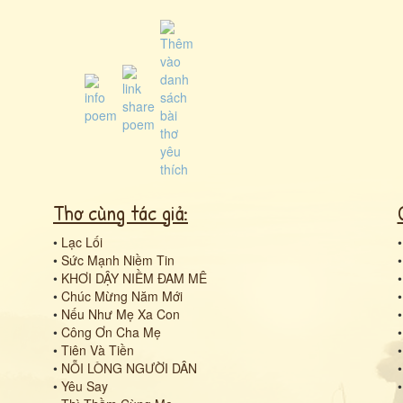
Thơ cùng tác giả:
•
Lạc Lối
•
Sức Mạnh Niềm Tin
•
KHƠI DẬY NIỀM ĐAM MÊ
•
Chúc Mừng Năm Mới
•
Nếu Như Mẹ Xa Con
•
Công Ơn Cha Mẹ
•
Tiên Và Tiền
•
NỖI LÒNG NGƯỜI DÂN
•
Yêu Say